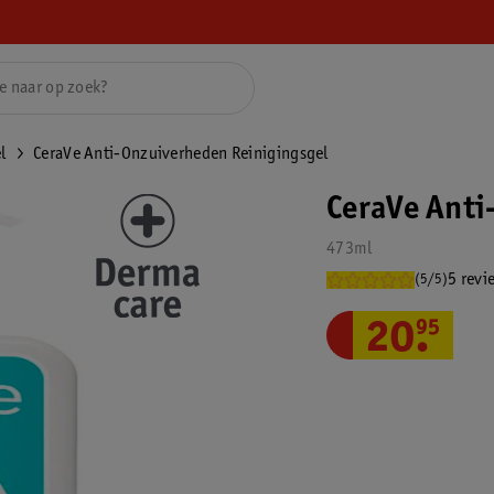
l
CeraVe Anti-Onzuiverheden Reinigingsgel
CeraVe Anti
473ml
5 revi
(5/5)
20
.
95