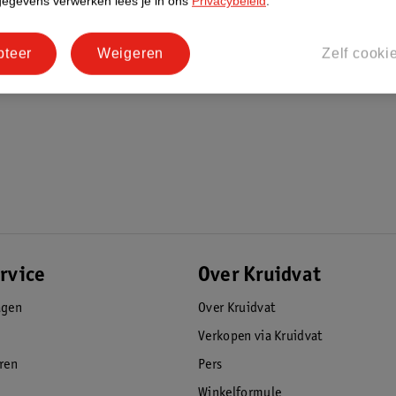
gegevens verwerken lees je in ons
Privacybeleid
.
ng op een nat gezicht een hoeveelheid ter
 en vermijd hierbij je oogcontour. Spoel
pteer
Weigeren
Zelf cooki
rvice
Over Kruidvat
agen
Over Kruidvat
Verkopen via Kruidvat
eren
Pers
Winkelformule