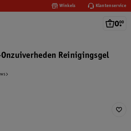
Winkels
Klantenservice
0
.
00
-Onzuiverheden Reinigingsgel
ews