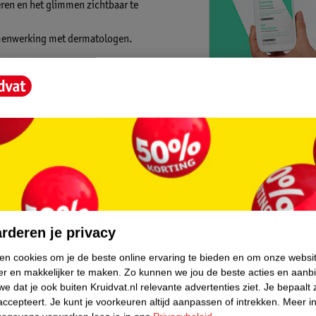
beren en het glimmen zichtbaar te
amenwerking met dermatologen.
wijdert effectief onzuiverheden en
 om toekomstige puistjes te helpen
Kruidvat is 
 zacht en glad aan te laten voelen.
Gratis ophalen
Op werkdagen v
Gratis thuisbe
eer voorkomen
core.
Gratis retourn
Gratis punten 
rderen je privacy
ken cookies om je de beste online ervaring te bieden en om onze websi
er en makkelijker te maken.
Zo kunnen we jou de beste acties en aanb
e dat je ook buiten Kruidvat.nl relevante advertenties ziet.
Je bepaalt 
accepteert.
Je kunt je voorkeuren altijd aanpassen of intrekken.
Meer in