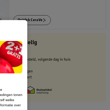
Ontdek CeraVe
altijd voordelig
 in de winkel
oor 22:00 uur besteld, volgende dag in huis
zorgd vanaf 50.00
eren binnen 30 dagen
met je Kruidvat kaart
te
iedingen tonen
zelf welke
formatie over