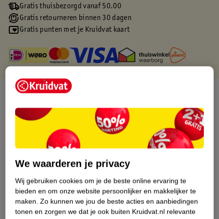
Gratis thuisbezorgd vanaf 50.00
Gratis retourneren binnen 30 dagen
Gratis punten met je Kruidvat kaart
Over dit product
Productinformatie
Etiketinformatie
We waarderen je privacy
Nature Impact Score
Wij gebruiken cookies om je de beste online ervaring te
Dit product heeft (nog) geen Nature
bieden en om onze website persoonlijker en makkelijker te
Impact Score.
maken.
Zo kunnen we jou de beste acties en aanbiedingen
Meer informatie
tonen en zorgen we dat je ook buiten Kruidvat.nl relevante