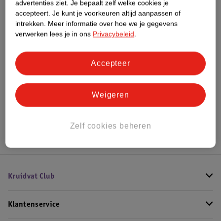
advertenties ziet.
Je bepaalt zelf welke cookies je
accepteert.
Je kunt je voorkeuren altijd aanpassen of
intrekken.
Meer informatie over hoe we je gegevens
Bestel & Bezorginformatie
verwerken lees je in ons
Privacybeleid
.
Accepteer
Bekijk ook
Meer
Celebrations
Alle Chocoladegeschenken
Weigeren
Hoe controleren wij de reviews?
Zelf cookies beheren
Kruidvat Club
Klantenservice