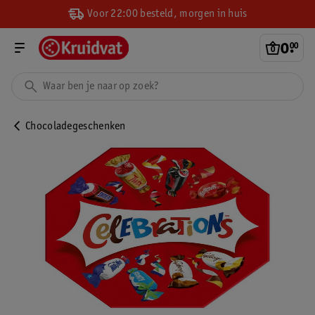
Voor 22:00 besteld, morgen in huis
0
.
00
Chocoladegeschenken