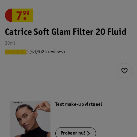
7
.
99
Catrice Soft Glam Filter 20 Fluid
30ml
25 reviews
(4.4/5)
Test make-up virtueel
Probeer nu!