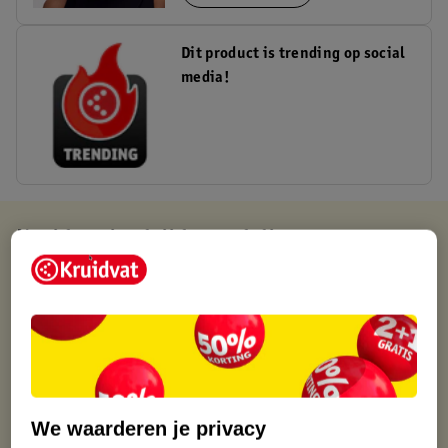
Dit product is trending op social
media!
Kruidvat is altijd voordelig
Gratis ophalen in de winkel
Op werkdagen voor 22:00 uur besteld, volgende dag in huis
Gratis thuisbezorgd vanaf 50.00
Gratis retourneren binnen 30 dagen
Gratis punten met je Kruidvat kaart
We waarderen je privacy