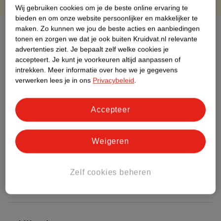
Wij gebruiken cookies om je de beste online ervaring te
bieden en om onze website persoonlijker en makkelijker te
maken.
Zo kunnen we jou de beste acties en aanbiedingen
Over dit product
tonen en zorgen we dat je ook buiten Kruidvat.nl relevante
advertenties ziet.
Je bepaalt zelf welke cookies je
Productinformatie
accepteert.
Je kunt je voorkeuren altijd aanpassen of
intrekken.
Meer informatie over hoe we je gegevens
verwerken lees je in ons
Privacybeleid
.
Etiketinformatie
Accepteer
Nature Impact Score
Dit product heeft (nog) geen Nature
Impact Score.
Weigeren
Meer informatie
Zelf cookies beheren
Bestel & Bezorginformatie