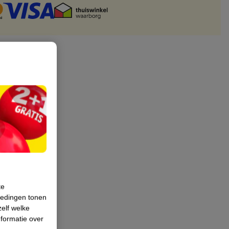
te
iedingen tonen
zelf welke
formatie over