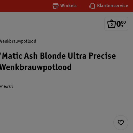
Winkels
Klantenservice
0
.
00
f Wenkbrauwpotlood
'Matic Ash Blonde Ultra Precise
 Wenkbrauwpotlood
eviews