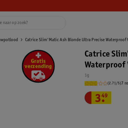
uwpotlood
Catrice Slim'Matic Ash Blonde Ultra Precise Waterproo
Catrice Slim
Waterproof
1g
7 r
(2.71/5)
3
.
49