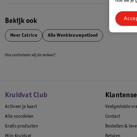
hoe we je 
Acce
Bekijk ook
Meer
Catrice
Alle Wenkbrauwpotlood
Hoe controleren wij de reviews?
Kruidvat Club
Klantense
Activeer je kaart
Veelgestelde vr
Alle voordelen
Contact
Gratis producten
Bestellen & lev
Mijn Kruidvat
Betalen