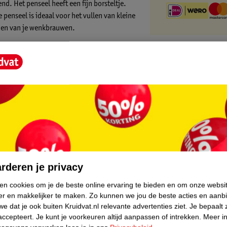
. Het penseel heeft een fijn borsteltje.
 penseel is ideaal voor het vullen van kleine
eden van je wenkbrauwen.
core.
rderen je privacy
ken cookies om je de beste online ervaring te bieden en om onze websi
er en makkelijker te maken.
Zo kunnen we jou de beste acties en aanb
e dat je ook buiten Kruidvat.nl relevante advertenties ziet.
Je bepaalt 
accepteert.
Je kunt je voorkeuren altijd aanpassen of intrekken.
Meer in