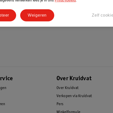
gegevens verwerken lees je in ons
Privacybeleid
.
pteer
Weigeren
Zelf cooki
rvice
Over Kruidvat
agen
Over Kruidvat
Verkopen via Kruidvat
eren
Pers
Winkelformule