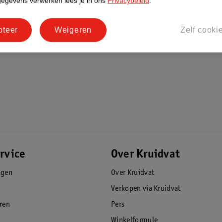
gegevens verwerken lees je in ons
Privacybeleid
.
pteer
Weigeren
Zelf cooki
rvice
Over Kruidvat
agen
Over Kruidvat
Verkopen via Kruidvat
eren
Pers
Winkelformule