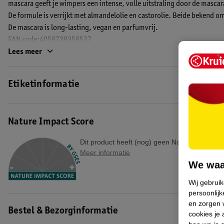
mascara geeft je wimpers een intense, volle uitstraling door de mascar
De formule is verrijkt met almandelolie en castorolie. Beide bekend 
De mascara is long-lasting, vegan en parfumvrij.
EAN code:4059729359537
Lees meer
Etiketinformatie
Nature Impact Score
Dit product heeft (nog) geen Nature Impact S
Meer informatie
We waa
Wij gebrui
persoonlijk
en zorgen w
Bestel & Bezorginformatie
cookies je 