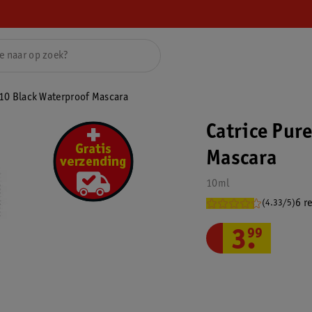
10 Black Waterproof Mascara
Catrice Pur
Mascara
10ml
6 r
(4.33/5)
3
.
99