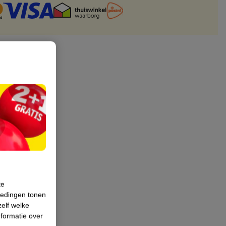
te
iedingen tonen
zelf welke
formatie over