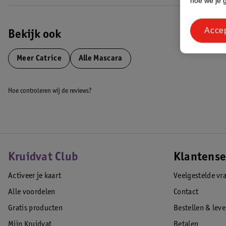
hoe we je 
Acce
Bekijk ook
Meer
Catrice
Alle Mascara
Hoe controleren wij de reviews?
Kruidvat Club
Klantense
Activeer je kaart
Veelgestelde vr
Alle voordelen
Contact
Gratis producten
Bestellen & lev
Mijn Kruidvat
Betalen