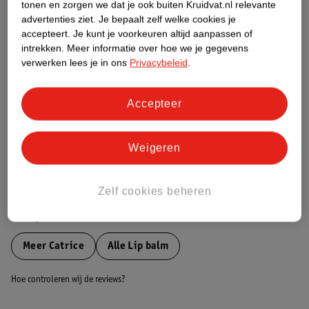
tonen en zorgen we dat je ook buiten Kruidvat.nl relevante
Etiketinformatie
advertenties ziet.
Je bepaalt zelf welke cookies je
accepteert.
Je kunt je voorkeuren altijd aanpassen of
intrekken.
Meer informatie over hoe we je gegevens
Nature Impact Score
verwerken lees je in ons
Privacybeleid
.
Dit product heeft (nog) geen Nature
Impact Score.
Accepteer
Meer informatie
Weigeren
Bestel & Bezorginformatie
Zelf cookies beheren
Bekijk ook
Meer
Catrice
Alle Lip balm
Hoe controleren wij de reviews?