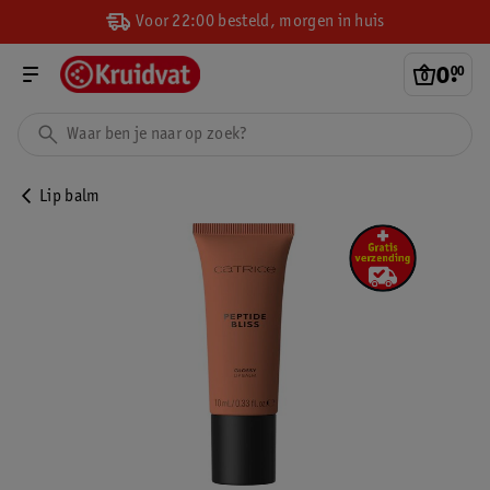
Voor 22:00 besteld, morgen in huis
0
.
00
Lip balm