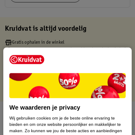
Kruidvat is altijd voordelig
Gratis ophalen in de winkel
Op werkdagen voor 22:00 uur besteld, volgende dag in huis
Gratis thuisbezorgd vanaf 50.00
Gratis retourneren binnen 30 dagen
Gratis punten met je Kruidvat kaart
We waarderen je privacy
Over dit product
Wij gebruiken cookies om je de beste online ervaring te
Productinformatie
bieden en om onze website persoonlijker en makkelijker te
maken.
Zo kunnen we jou de beste acties en aanbiedingen