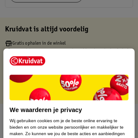
Kruidvat is altijd voordelig
Gratis ophalen in de winkel
Op werkdagen voor 22:00 uur besteld, volgende dag in huis
Gratis thuisbezorgd vanaf 50.00
Gratis retourneren binnen 30 dagen
Gratis punten met je Kruidvat kaart
We waarderen je privacy
Over dit product
Wij gebruiken cookies om je de beste online ervaring te
Productinformatie
bieden en om onze website persoonlijker en makkelijker te
maken.
Zo kunnen we jou de beste acties en aanbiedingen