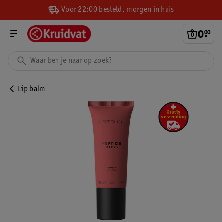
Voor 22:00 besteld, morgen in huis
0
.
00
Lip balm