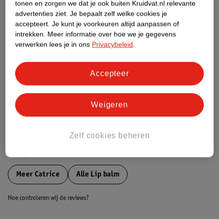
tonen en zorgen we dat je ook buiten Kruidvat.nl relevante
Etiketinformatie
advertenties ziet.
Je bepaalt zelf welke cookies je
accepteert.
Je kunt je voorkeuren altijd aanpassen of
intrekken.
Meer informatie over hoe we je gegevens
Nature Impact Score
verwerken lees je in ons
Privacybeleid
.
Dit product heeft (nog) geen Nature
Impact Score.
Accepteer
Meer informatie
Weigeren
Bestel & Bezorginformatie
Zelf cookies beheren
Bekijk ook
Meer
Catrice
Alle Lip balm
Hoe controleren wij de reviews?