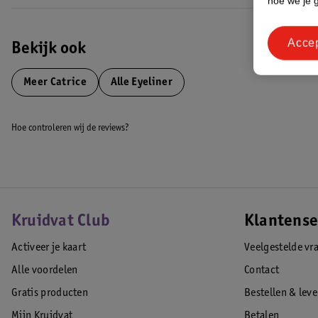
hoe we je 
Acce
Bekijk ook
Meer
Catrice
Alle Eyeliner
Hoe controleren wij de reviews?
Kruidvat Club
Klantense
Activeer je kaart
Veelgestelde vr
Alle voordelen
Contact
Gratis producten
Bestellen & lev
Mijn Kruidvat
Betalen