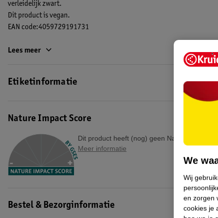
verleidelijk zwart.
Dit product is vegan.
EAN code:4059729191731
Lees meer
Etiketinformatie
Nature Impact Score
Dit product heeft (nog) geen Nature Impact S
Meer informatie
We waa
Wij gebrui
persoonlijk
en zorgen w
Bestel & Bezorginformatie
cookies je 