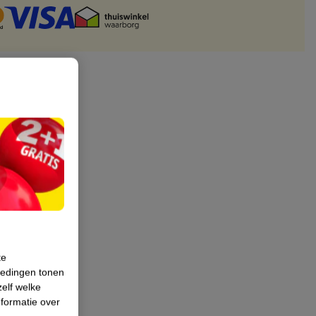
te
iedingen tonen
zelf welke
formatie over