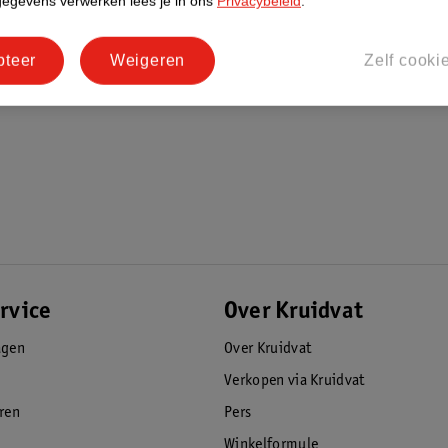
gegevens verwerken lees je in ons
Privacybeleid
.
pteer
Weigeren
Zelf cooki
rvice
Over Kruidvat
agen
Over Kruidvat
Verkopen via Kruidvat
eren
Pers
Winkelformule