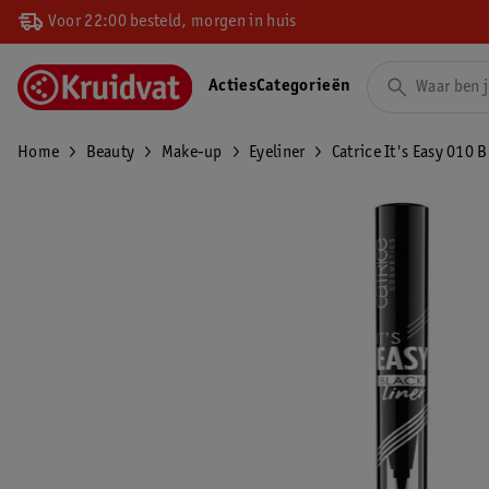
Voor 22:00 besteld, morgen in huis
Acties
Categorieën
Home
Beauty
Make-up
Eyeliner
Catrice It's Easy 010 B