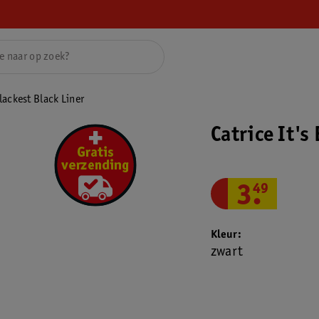
lackest Black Liner
Catrice It's
3
.
49
Kleur
zwart