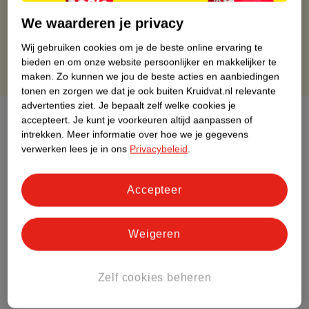
Gratis retourneren binnen 30 dagen
We waarderen je privacy
Gratis punten met je Kruidvat kaart
Wij gebruiken cookies om je de beste online ervaring te
bieden en om onze website persoonlijker en makkelijker te
maken.
Zo kunnen we jou de beste acties en aanbiedingen
tonen en zorgen we dat je ook buiten Kruidvat.nl relevante
advertenties ziet.
Je bepaalt zelf welke cookies je
Over dit product
accepteert.
Je kunt je voorkeuren altijd aanpassen of
intrekken.
Meer informatie over hoe we je gegevens
Productinformatie
verwerken lees je in ons
Privacybeleid
.
Etiketinformatie
Accepteer
Nature Impact Score
Weigeren
Dit product heeft (nog) geen Nature
Impact Score.
Zelf cookies beheren
Meer informatie