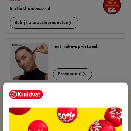
Gratis thuisbezorgd
Bekijk alle actieproducten
Test make-up virtueel
Probeer nu!
Kruidvat is altijd voordelig
Gratis ophalen in de winkel
Op werkdagen voor 22:00 uur besteld, volgende dag in huis
Gratis thuisbezorgd vanaf 50.00