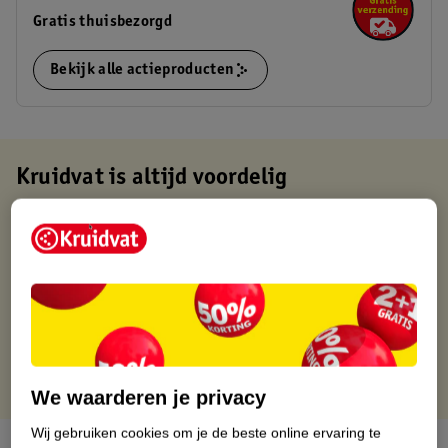
Gratis thuisbezorgd
Bekijk alle actieproducten
Kruidvat is altijd voordelig
Gratis ophalen in de winkel
Op werkdagen voor 22:00 uur besteld, volgende dag in huis
Gratis thuisbezorgd vanaf 50.00
Gratis retourneren binnen 30 dagen
Gratis punten met je Kruidvat kaart
We waarderen je privacy
Wij gebruiken cookies om je de beste online ervaring te