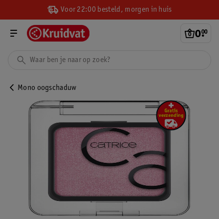
Voor 22:00 besteld, morgen in huis
0
.
00
Mono oogschaduw