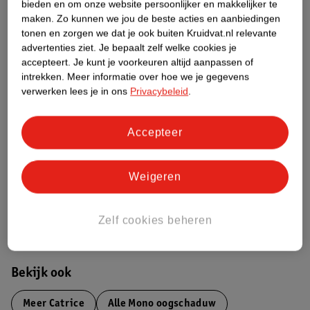
Over dit product
bieden en om onze website persoonlijker en makkelijker te
maken.
Zo kunnen we jou de beste acties en aanbiedingen
Productinformatie
tonen en zorgen we dat je ook buiten Kruidvat.nl relevante
advertenties ziet.
Je bepaalt zelf welke cookies je
accepteert.
Je kunt je voorkeuren altijd aanpassen of
Etiketinformatie
intrekken.
Meer informatie over hoe we je gegevens
verwerken lees je in ons
Privacybeleid
.
Nature Impact Score
Accepteer
Dit product heeft (nog) geen Nature
Impact Score.
Meer informatie
Weigeren
Zelf cookies beheren
Bestel & Bezorginformatie
Bekijk ook
Meer
Catrice
Alle Mono oogschaduw