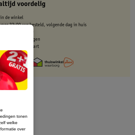
altijd voordelig
 in de winkel
oor 22:00 uur besteld, volgende dag in huis
zorgd vanaf 50.00
eren binnen 30 dagen
met je Kruidvat kaart
te
iedingen tonen
zelf welke
formatie over