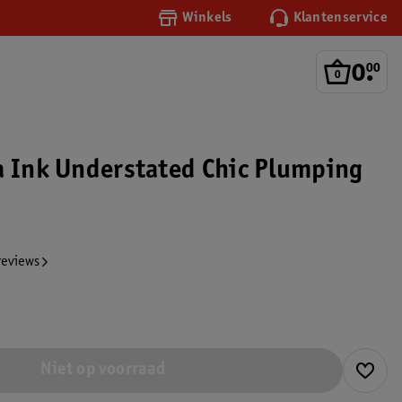
Winkels
Klantenservice
0
.
00
a Ink Understated Chic Plumping
reviews
Niet op voorraad