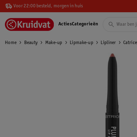
Voor 22:00 besteld, morgen in huis
Acties
Categorieën
Home
Beauty
Make-up
Lipmake-up
Lipliner
Catric