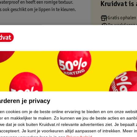
 waterproof en heeft een romige textuur.
Kruidvat is 
s ook geschikt om je lippen in te kleuren.
Gratis ophalen
Op werkdagen v
Gratis thuisbe
Gratis retourn
Gratis punten 
core.
rderen je privacy
ken cookies om je de beste online ervaring te bieden en om onze websi
er en makkelijker te maken.
Zo kunnen we jou de beste acties en aanb
e dat je ook buiten Kruidvat.nl relevante advertenties ziet.
Je bepaalt 
accepteert.
Je kunt je voorkeuren altijd aanpassen of intrekken.
Meer in