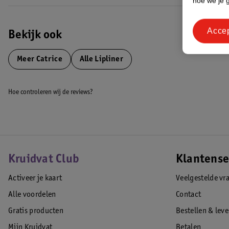
hoe we je 
Acce
Bekijk ook
Meer
Catrice
Alle Lipliner
Hoe controleren wij de reviews?
Kruidvat Club
Klantense
Activeer je kaart
Veelgestelde vr
Alle voordelen
Contact
Gratis producten
Bestellen & lev
Mijn Kruidvat
Betalen