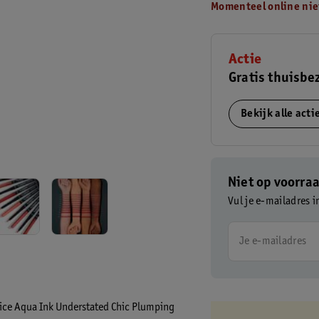
Momenteel online nie
Actie
Gratis thuisbe
Bekijk alle act
Niet op voorra
Vul je e-mailadres i
Je e-mailadres
trice Aqua Ink Understated Chic Plumping