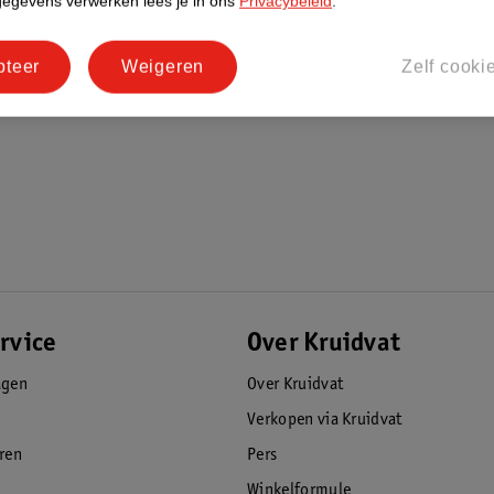
gegevens verwerken lees je in ons
Privacybeleid
.
pteer
Weigeren
Zelf cooki
rvice
Over Kruidvat
agen
Over Kruidvat
Verkopen via Kruidvat
eren
Pers
Winkelformule