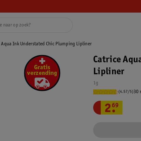
e Aqua Ink Understated Chic Plumping Lipliner
Catrice Aqu
Lipliner
1g
30 
(4.57/5)
2
.
69