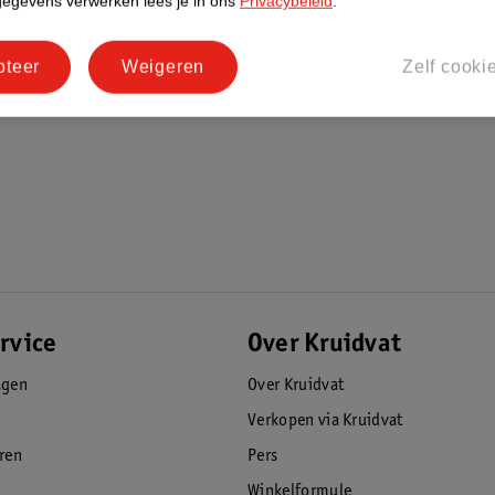
gegevens verwerken lees je in ons
Privacybeleid
.
pteer
Weigeren
Zelf cooki
rvice
Over Kruidvat
agen
Over Kruidvat
Verkopen via Kruidvat
eren
Pers
Winkelformule