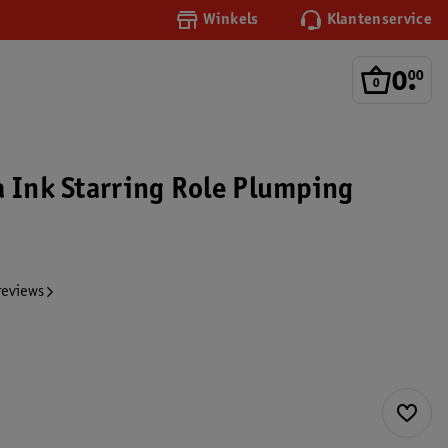
Winkels
Klantenservice
0
.
00
a Ink Starring Role Plumping
reviews