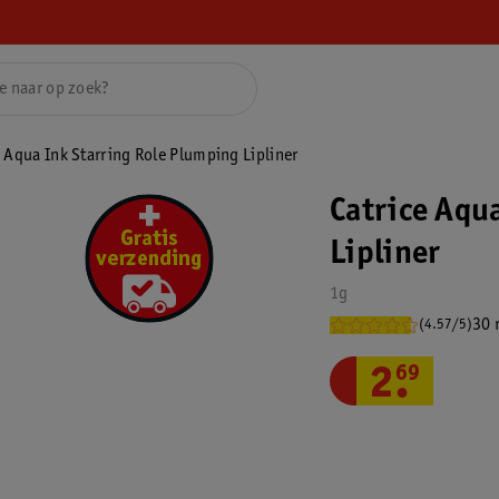
e Aqua Ink Starring Role Plumping Lipliner
Catrice Aqu
Lipliner
1g
30 
(4.57/5)
2
.
69