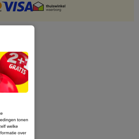
te
iedingen tonen
zelf welke
formatie over