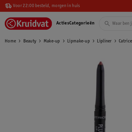
Voor 22:00 besteld, morgen in huis
Acties
Categorieën
Home
Beauty
Make-up
Lipmake-up
Lipliner
Catric