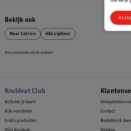
hoe we je 
Acce
Bekijk ook
Meer
Catrice
Alle Lipliner
Hoe controleren wij de reviews?
Kruidvat Club
Klantense
Activeer je kaart
Veelgestelde vr
Alle voordelen
Contact
Gratis producten
Bestellen & lev
Mijn Kruidvat
Betalen