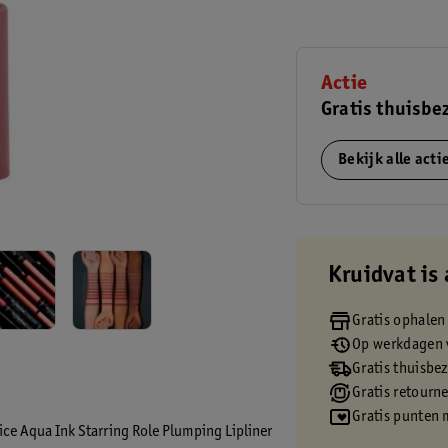
Actie
Gratis thuisbe
Bekijk alle act
Kruidvat is 
Gratis ophalen
Op werkdagen v
Gratis thuisbe
Gratis retourn
Gratis punten 
rice Aqua Ink Starring Role Plumping Lipliner