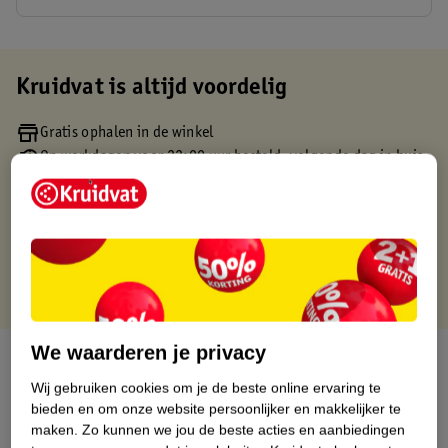
Kruidvat is altijd voordelig
Gratis ophalen in de winkel
Op werkdagen voor 22:00 uur besteld, volgende dag in huis
Gratis thuisbezorgd vanaf 50.00
Gratis retourneren binnen 30 dagen
Gratis punten met je Kruidvat kaart
We waarderen je privacy
Over dit product
Wij gebruiken cookies om je de beste online ervaring te
Productinformatie
bieden en om onze website persoonlijker en makkelijker te
maken.
Zo kunnen we jou de beste acties en aanbiedingen