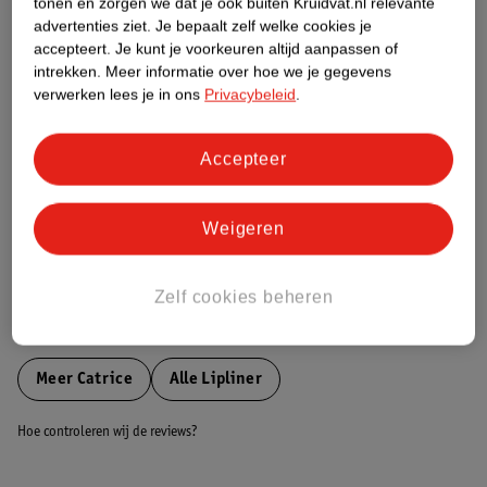
tonen en zorgen we dat je ook buiten Kruidvat.nl relevante
Etiketinformatie
advertenties ziet.
Je bepaalt zelf welke cookies je
accepteert.
Je kunt je voorkeuren altijd aanpassen of
intrekken.
Meer informatie over hoe we je gegevens
Nature Impact Score
verwerken lees je in ons
Privacybeleid
.
Dit product heeft (nog) geen Nature
Impact Score.
Accepteer
Meer informatie
Weigeren
Bestel & Bezorginformatie
Zelf cookies beheren
Bekijk ook
Meer
Catrice
Alle Lipliner
Hoe controleren wij de reviews?