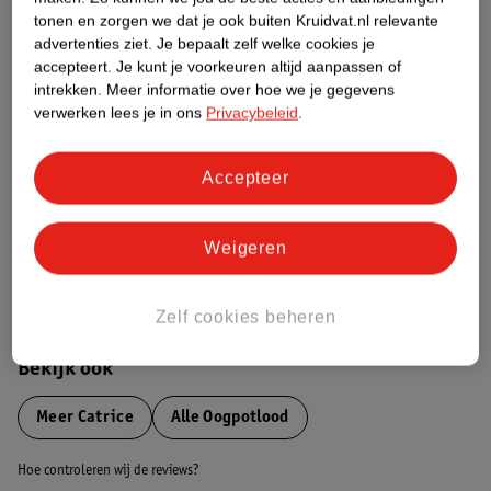
tonen en zorgen we dat je ook buiten Kruidvat.nl relevante
advertenties ziet.
Je bepaalt zelf welke cookies je
Etiketinformatie
accepteert.
Je kunt je voorkeuren altijd aanpassen of
intrekken.
Meer informatie over hoe we je gegevens
verwerken lees je in ons
Privacybeleid
.
Nature Impact Score
Dit product heeft (nog) geen Nature
Impact Score.
Accepteer
Meer informatie
Weigeren
Bestel & Bezorginformatie
Zelf cookies beheren
Bekijk ook
Meer
Catrice
Alle Oogpotlood
Hoe controleren wij de reviews?