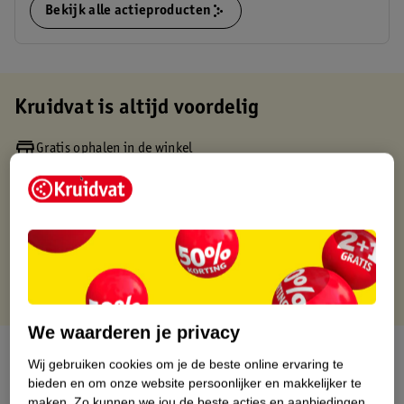
Bekijk alle actieproducten
Kruidvat is altijd voordelig
Gratis ophalen in de winkel
Op werkdagen voor 22:00 uur besteld, volgende dag in huis
Gratis thuisbezorgd vanaf 50.00
Gratis retourneren binnen 30 dagen
Gratis punten met je Kruidvat kaart
We waarderen je privacy
Over dit product
Wij gebruiken cookies om je de beste online ervaring te
bieden en om onze website persoonlijker en makkelijker te
Productinformatie
maken.
Zo kunnen we jou de beste acties en aanbiedingen