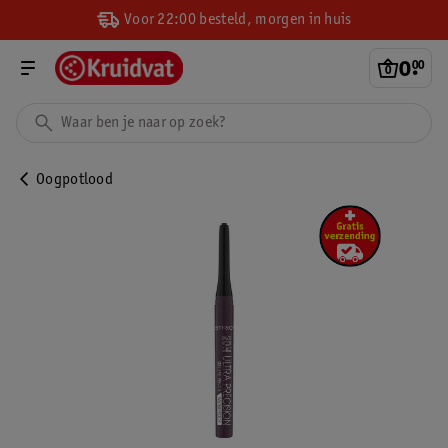
Voor 22:00 besteld, morgen in huis
0
.
00
Oogpotlood