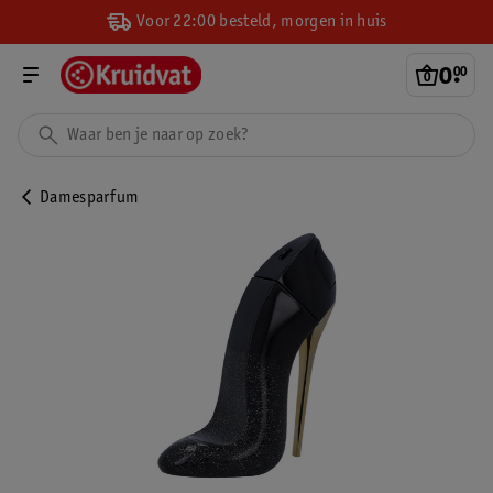
Voor 22:00 besteld, morgen in huis
0
.
00
Damesparfum