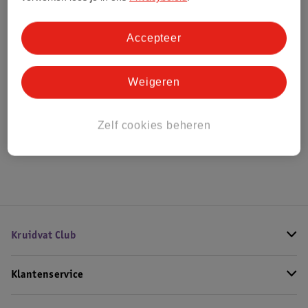
Bestel & Bezorginformatie
Accepteer
Weigeren
Bekijk ook
Meer
Carolina Herrera
Alle Damesparfum
Zelf cookies beheren
Hoe controleren wij de reviews?
Kruidvat Club
Klantenservice