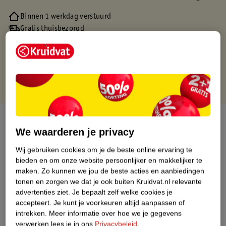
Binnen 1 werkdag verstuurd
Gratis thuisbezorgd
Gratis retourneren via verkooppartner.
Gratis punten met je Kruidvat kaart
Over dit product
We waarderen je privacy
Productinformatie
Wij gebruiken cookies om je de beste online ervaring te
bieden en om onze website persoonlijker en makkelijker te
maken.
Zo kunnen we jou de beste acties en aanbiedingen
Nature Impact Score
tonen en zorgen we dat je ook buiten Kruidvat.nl relevante
Dit product heeft (nog) geen Nature
advertenties ziet.
Je bepaalt zelf welke cookies je
Impact Score.
accepteert.
Je kunt je voorkeuren altijd aanpassen of
Meer informatie
intrekken.
Meer informatie over hoe we je gegevens
verwerken lees je in ons
Privacybeleid
.