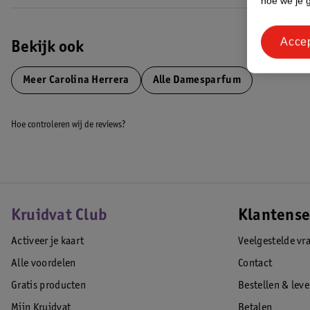
hoe we je 
Acce
Bekijk ook
Meer
Carolina Herrera
Alle Damesparfum
Hoe controleren wij de reviews?
Kruidvat Club
Klantense
Activeer je kaart
Veelgestelde vr
Alle voordelen
Contact
Gratis producten
Bestellen & lev
Mijn Kruidvat
Betalen