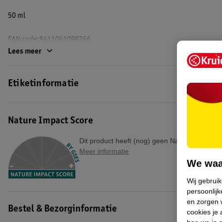
50 ml
EAN code:8411061099766
Lees meer
Etiketinformatie
Nature Impact Score
Dit product heeft (nog) geen Nature Impact S
Meer informatie
We waa
Wij gebrui
persoonlijk
en zorgen w
Bestel & Bezorginformatie
cookies je 