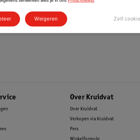
gegevens verwerken lees je in ons
Privacybeleid
.
pteer
Weigeren
Zelf cooki
rvice
Over Kruidvat
agen
Over Kruidvat
Verkopen via Kruidvat
eren
Pers
Winkelformule