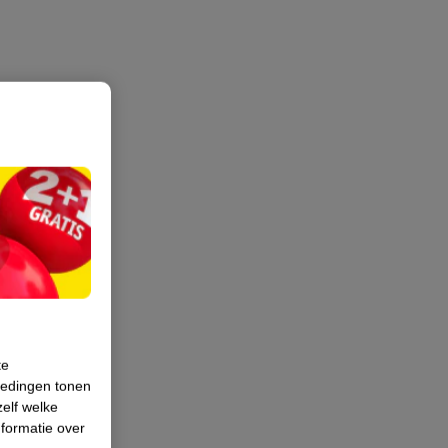
te
iedingen tonen
zelf welke
formatie over