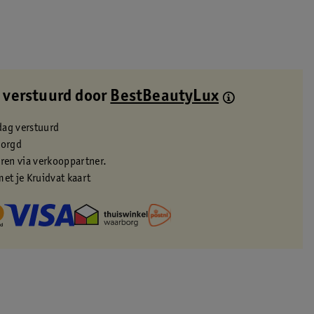
 verstuurd door
BestBeautyLux
dag verstuurd
zorgd
eren via verkooppartner.
met je Kruidvat kaart