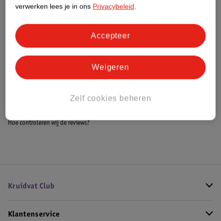
Meer informatie
verwerken lees je in ons
Privacybeleid
.
Accepteer
Bestel & Bezorginformatie
Weigeren
Bekijk ook
Zelf cookies beheren
Meer
Carolina Herrera
Alle Herenparfum
Hoe controleren wij de reviews?
Kruidvat Club
Klantenservice