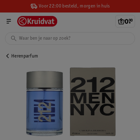
Voor 22:00 besteld, morgen in huis
0
.
00
Herenparfum