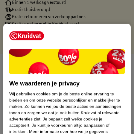
Binnen 1 werkdag verstuurd
Gratis thuisbezorgd
Gratis retourneren via verkooppartner.
Gratis punten met je Kruidvat kaart
Over dit product
Productinformatie
We waarderen je privacy
Wij gebruiken cookies om je de beste online ervaring te
Etiketinformatie
bieden en om onze website persoonlijker en makkelijker te
maken.
Zo kunnen we jou de beste acties en aanbiedingen
Nature Impact Score
tonen en zorgen we dat je ook buiten Kruidvat.nl relevante
advertenties ziet.
Je bepaalt zelf welke cookies je
Dit product heeft (nog) geen Nature
accepteert.
Je kunt je voorkeuren altijd aanpassen of
Impact Score.
intrekken.
Meer informatie over hoe we je gegevens