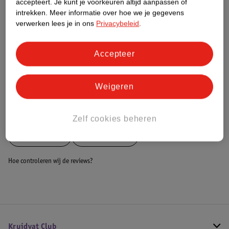
accepteert.
Je kunt je voorkeuren altijd aanpassen of
intrekken.
Meer informatie over hoe we je gegevens
Dit product heeft (nog) geen Nature
verwerken lees je in ons
Privacybeleid
.
Impact Score.
Meer informatie
Accepteer
Bestel & Bezorginformatie
Weigeren
Bekijk ook
Zelf cookies beheren
Meer
Carkids
Alle Autostoel
Hoe controleren wij de reviews?
Kruidvat Club