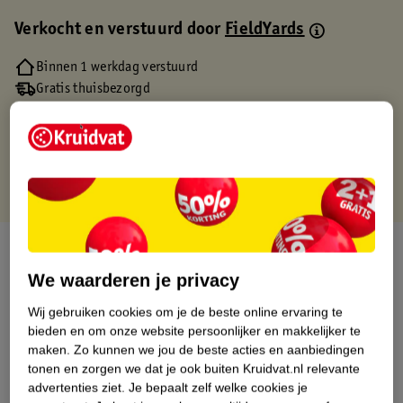
Verkocht en verstuurd door
FieldYards
Binnen 1 werkdag verstuurd
Gratis thuisbezorgd
Gratis retourneren via verkooppartner.
Gratis punten met je Kruidvat kaart
Over dit product
We waarderen je privacy
Productinformatie
Wij gebruiken cookies om je de beste online ervaring te
bieden en om onze website persoonlijker en makkelijker te
Etiketinformatie
maken.
Zo kunnen we jou de beste acties en aanbiedingen
tonen en zorgen we dat je ook buiten Kruidvat.nl relevante
advertenties ziet.
Je bepaalt zelf welke cookies je
Nature Impact Score