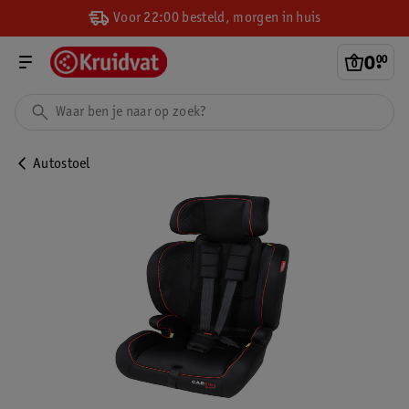
Voor 22:00 besteld, morgen in huis
0
.
00
Autostoel