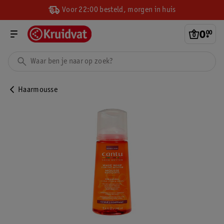
Voor 22:00 besteld, morgen in huis
0
.
00
Haarmousse