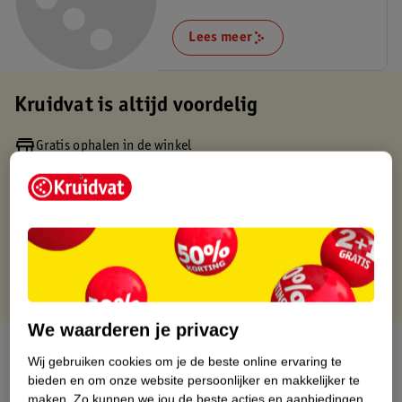
Lees meer
Kruidvat is altijd voordelig
Gratis ophalen in de winkel
Op werkdagen voor 22:00 uur besteld, volgende dag in huis
Gratis thuisbezorgd vanaf 50.00
Gratis retourneren binnen 30 dagen
Gratis punten met je Kruidvat kaart
We waarderen je privacy
Over dit product
Wij gebruiken cookies om je de beste online ervaring te
bieden en om onze website persoonlijker en makkelijker te
Productinformatie
maken.
Zo kunnen we jou de beste acties en aanbiedingen