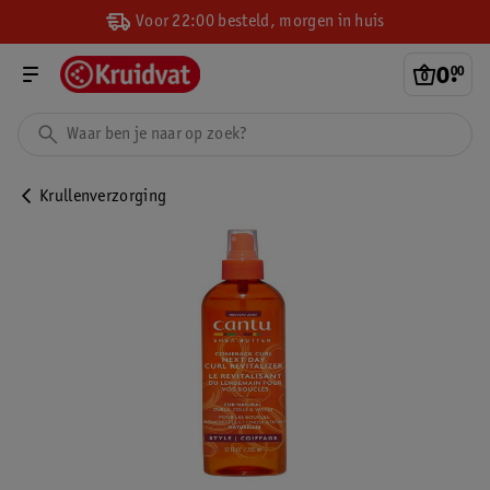
Voor 22:00 besteld, morgen in huis
0
.
00
Krullenverzorging