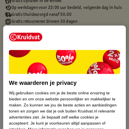
Gratis ophalen in de winkel
Op werkdagen voor 22:00 uur besteld, volgende dag in huis
Gratis thuisbezorgd vanaf 50.00
Gratis retourneren binnen 30 dagen
Gratis punten met je Kruidvat kaart
Over dit product
Productinformatie
We waarderen je privacy
Wij gebruiken cookies om je de beste online ervaring te
Etiketinformatie
bieden en om onze website persoonlijker en makkelijker te
maken.
Zo kunnen we jou de beste acties en aanbiedingen
tonen en zorgen we dat je ook buiten Kruidvat.nl relevante
Nature Impact Score
advertenties ziet.
Je bepaalt zelf welke cookies je
Dit product heeft (nog) geen Nature
accepteert.
Je kunt je voorkeuren altijd aanpassen of
Impact Score.