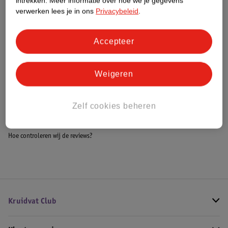
intrekken.
Meer informatie over hoe we je gegevens
Meer informatie
verwerken lees je in ons
Privacybeleid
.
Accepteer
Bestel & Bezorginformatie
Weigeren
Bekijk ook
Zelf cookies beheren
Meer
Cantu
Alle Krullenverzorging
Hoe controleren wij de reviews?
Kruidvat Club