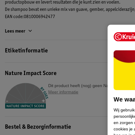
productopbouw en levert resultaten die je kunt zien en voelen.
De shampoo bevat een unieke mix van guave, gember, appelciderazijn, 
EAN code:0810006942477
Lees meer
Etiketinformatie
Nature Impact Score
Dit product heeft (nog) geen Nature Impact S
Meer informatie
We waa
Wij gebrui
persoonlijk
en zorgen w
Bestel & Bezorginformatie
cookies je 