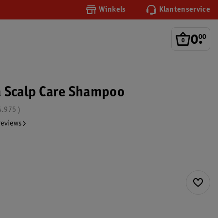
Winkels
Klantenservice
0
.
00
 Scalp Care Shampoo
4.975
reviews