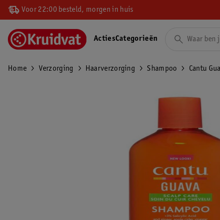
Voor 22:00 besteld, morgen in huis
Acties
Categorieën
Home
Verzorging
Haarverzorging
Shampoo
Cantu Gu