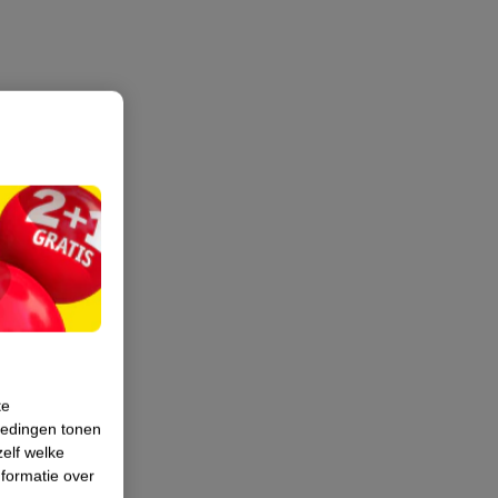
te
iedingen tonen
zelf welke
formatie over