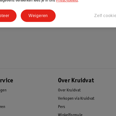
gegevens verwerken lees je in ons
Privacybeleid
.
pteer
Weigeren
Zelf cooki
rvice
Over Kruidvat
agen
Over Kruidvat
Verkopen via Kruidvat
eren
Pers
Winkelformule