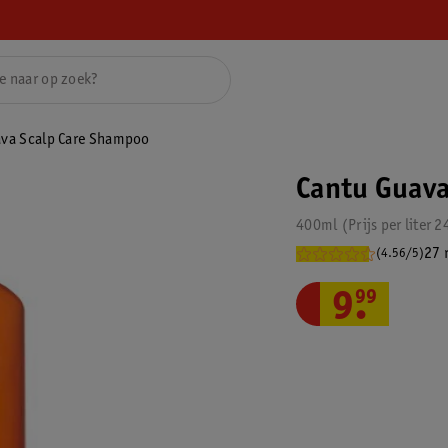
ava Scalp Care Shampoo
Cantu Guava
400ml
Prijs per
liter
2
27 
(4.56/5)
9
.
99