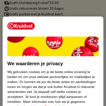
Gratis thuisbezorgd vanaf 50.00
Gratis retourneren binnen 30 dagen
Gratis punten met je Kruidvat kaart
Over dit product
Productinformatie
We waarderen je privacy
Etiketinformatie
Wij gebruiken cookies om je de beste online ervaring te
bieden en om onze website persoonlijker en makkelijker te
maken.
Zo kunnen we jou de beste acties en aanbiedingen
Nature Impact Score
tonen en zorgen we dat je ook buiten Kruidvat.nl relevante
Dit product heeft (nog) geen Nature
advertenties ziet.
Je bepaalt zelf welke cookies je
Impact Score.
accepteert.
Je kunt je voorkeuren altijd aanpassen of
Meer informatie
intrekken.
Meer informatie over hoe we je gegevens