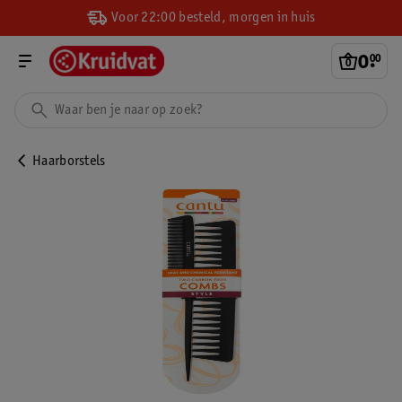
Voor 22:00 besteld, morgen in huis
0
.
00
Haarborstels