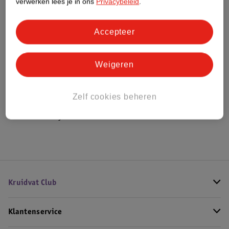
verwerken lees je in ons
Privacybeleid
.
Bestel & Bezorginformatie
Accepteer
Weigeren
Bekijk ook
Meer
Cantu
Alle Haarborstels
Zelf cookies beheren
Hoe controleren wij de reviews?
Kruidvat Club
Klantenservice