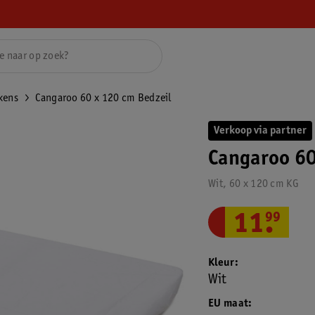
kens
Cangaroo 60 x 120 cm Bedzeil
Verkoop via partner
Cangaroo 60
Wit, 60 x 120 cm KG
11
.
99
Kleur
Wit
EU maat