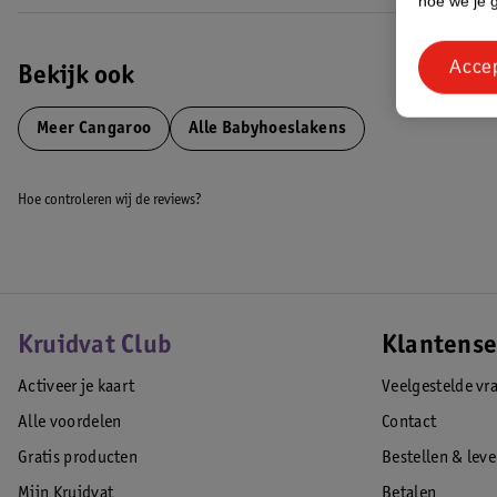
hoe we je 
Acce
Bekijk ook
Meer
Cangaroo
Alle Babyhoeslakens
Hoe controleren wij de reviews?
Kruidvat Club
Klantense
Activeer je kaart
Veelgestelde vr
Alle voordelen
Contact
Gratis producten
Bestellen & lev
Mijn Kruidvat
Betalen