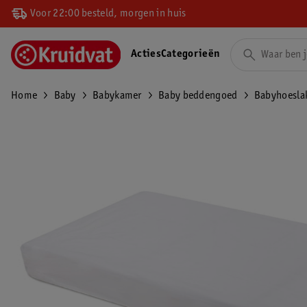
Voor 22:00 besteld, morgen in huis
Acties
Categorieën
Home
Baby
Babykamer
Baby beddengoed
Babyhoesla