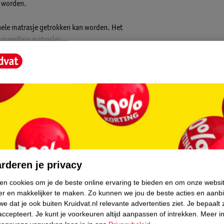
d worden.
ehele matrasje getrokken kan worden. Het
r meerdere matrasjes.
kt voor de wasmachine. Alleen reinigen met
 doek.
core.
rderen je privacy
ken cookies om je de beste online ervaring te bieden en om onze websi
er en makkelijker te maken.
Zo kunnen we jou de beste acties en aanb
e dat je ook buiten Kruidvat.nl relevante advertenties ziet.
Je bepaalt 
accepteert.
Je kunt je voorkeuren altijd aanpassen of intrekken.
Meer in