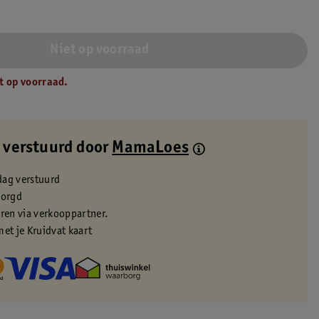
Niet op voorraad
t op voorraad.
 verstuurd door
MamaLoes
dag verstuurd
zorgd
eren via verkooppartner.
met je Kruidvat kaart