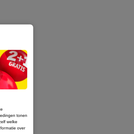
te
iedingen tonen
zelf welke
formatie over