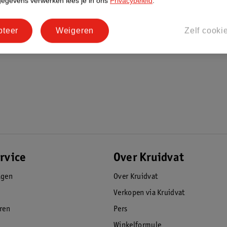
gegevens verwerken lees je in ons
Privacybeleid
.
pteer
Weigeren
Zelf cooki
rvice
Over Kruidvat
agen
Over Kruidvat
Verkopen via Kruidvat
eren
Pers
Winkelformule