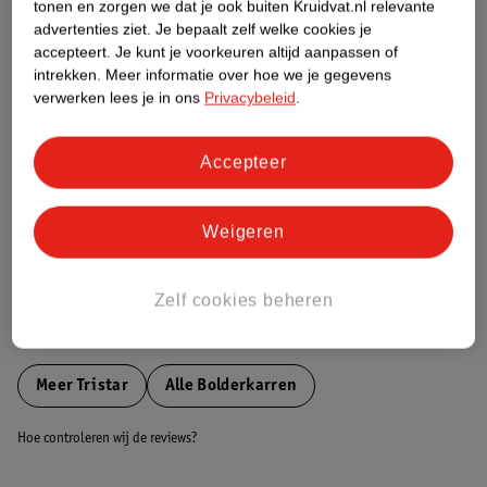
tonen en zorgen we dat je ook buiten Kruidvat.nl relevante
Etiketinformatie
advertenties ziet.
Je bepaalt zelf welke cookies je
accepteert.
Je kunt je voorkeuren altijd aanpassen of
intrekken.
Meer informatie over hoe we je gegevens
Nature Impact Score
verwerken lees je in ons
Privacybeleid
.
Dit product heeft (nog) geen Nature
Impact Score.
Accepteer
Meer informatie
Weigeren
Bestel & Bezorginformatie
Zelf cookies beheren
Bekijk ook
Meer
Tristar
Alle Bolderkarren
Hoe controleren wij de reviews?