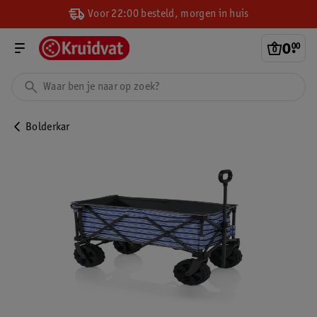
Voor 22:00 besteld, morgen in huis
0
.
00
Bolderkar