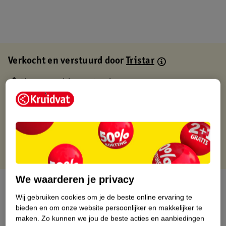
Verkocht en verstuurd door
Tristar
Binnen 1 werkdag verstuurd
Gratis thuisbezorgd
Gratis retourneren via verkooppartner.
Gratis punten met je Kruidvat kaart
We waarderen je privacy
Over dit product
Wij gebruiken cookies om je de beste online ervaring te
Productinformatie
bieden en om onze website persoonlijker en makkelijker te
maken.
Zo kunnen we jou de beste acties en aanbiedingen