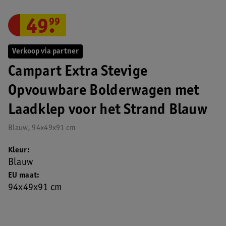
49
.
99
Verkoop via partner
Campart Extra Stevige
Opvouwbare Bolderwagen met
Laadklep voor het Strand Blauw
Blauw, 94x49x91 cm
Kleur
Blauw
EU maat
94x49x91 cm