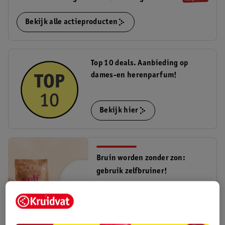
Bekijk alle actieproducten
Top 10 deals. Aanbieding op
dames-en herenparfum!
Bekijk hier
Bruin worden zonder zon:
gebruik zelfbruiner!
bruin zonder zon
Lees meer