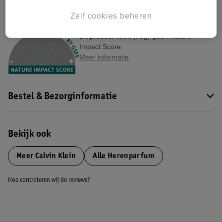
Zelf cookies beheren
Nature Impact Score
Dit product heeft (nog) geen Nature
Impact Score.
Meer informatie
Bestel & Bezorginformatie
Bekijk ook
Meer
Calvin Klein
Alle Herenparfum
Hoe controleren wij de reviews?