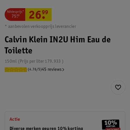
Adviesprijs*
26
.
99
75
.
00
* aanbevolen verkoopprijs leverancier
Calvin Klein IN2U Him Eau de
Toilette
150ml
Prijs per
liter
179.933
45 reviews
(4.76/5)
Actie
Diverse merken geuren 10% korting