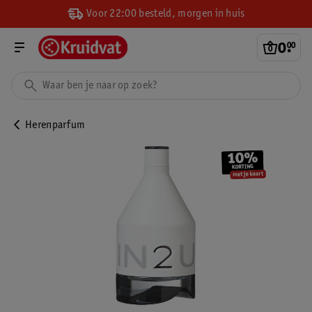
Voor 22:00 besteld, morgen in huis
0
.
00
Herenparfum