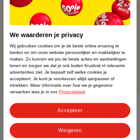
Kruidvat is altijd voordelig
Gratis ophalen in de winkel
We waarderen je privacy
Op werkdagen voor 22:00 uur besteld, volgende dag in huis
Wij gebruiken cookies om je de beste online ervaring te
Gratis thuisbezorgd vanaf 50.00
bieden en om onze website persoonlijker en makkelijker te
Gratis retourneren binnen 30 dagen
maken.
Zo kunnen we jou de beste acties en aanbiedingen
Gratis punten met je Kruidvat kaart
tonen en zorgen we dat je ook buiten Kruidvat.nl relevante
advertenties ziet.
Je bepaalt zelf welke cookies je
accepteert.
Je kunt je voorkeuren altijd aanpassen of
intrekken.
Meer informatie over hoe we je gegevens
verwerken lees je in ons
Privacybeleid
.
Over dit product
Accepteer
Productinformatie
Weigeren
Etiketinformatie