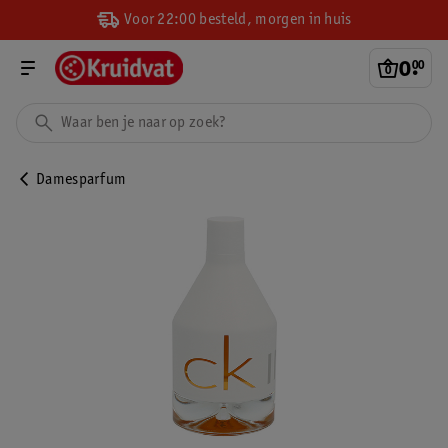
Voor 22:00 besteld, morgen in huis
0
.
00
Damesparfum