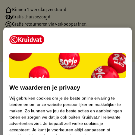
Binnen 1 werkdag verstuurd
Gratis thuisbezorgd
Gratis retourneren via verkooppartner.
Gratis punten met je Kruidvat kaart
Over dit product
Productinformatie
We waarderen je privacy
Wij gebruiken cookies om je de beste online ervaring te
Etiketinformatie
bieden en om onze website persoonlijker en makkelijker te
maken.
Zo kunnen we jou de beste acties en aanbiedingen
tonen en zorgen we dat je ook buiten Kruidvat.nl relevante
Nature Impact Score
advertenties ziet.
Je bepaalt zelf welke cookies je
accepteert.
Je kunt je voorkeuren altijd aanpassen of
Dit product heeft (nog) geen Nature