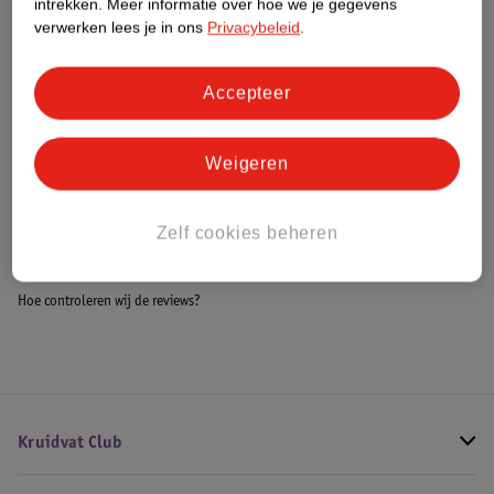
intrekken.
Meer informatie over hoe we je gegevens
Impact Score.
verwerken lees je in ons
Privacybeleid
.
Meer informatie
Accepteer
Bestel & Bezorginformatie
Weigeren
Bekijk ook
Zelf cookies beheren
Meer
Calvin Klein
Alle Damesparfum
Hoe controleren wij de reviews?
Kruidvat Club