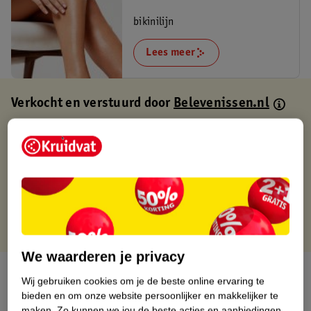
bikinilijn
Lees meer
Verkocht en verstuurd door
Belevenissen.nl
Binnen 1 werkdag verstuurd
Gratis thuisbezorgd
Gratis retourneren via verkooppartner.
Gratis punten met je Kruidvat kaart
We waarderen je privacy
Over dit product
Wij gebruiken cookies om je de beste online ervaring te
bieden en om onze website persoonlijker en makkelijker te
Productinformatie
maken.
Zo kunnen we jou de beste acties en aanbiedingen