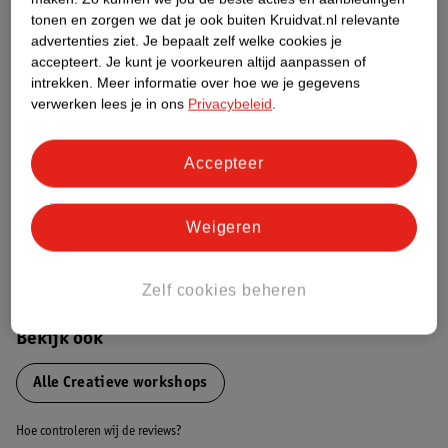
tonen en zorgen we dat je ook buiten Kruidvat.nl relevante
advertenties ziet.
Je bepaalt zelf welke cookies je
Etiketinformatie
accepteert.
Je kunt je voorkeuren altijd aanpassen of
intrekken.
Meer informatie over hoe we je gegevens
verwerken lees je in ons
Privacybeleid
.
Nature Impact Score
Dit product heeft (nog) geen Nature
Impact Score.
Accepteer
Meer informatie
Weigeren
Bestel & Bezorginformatie
Zelf cookies beheren
Bekijk ook
Alle Creatieve workshops
Hoe controleren wij de reviews?