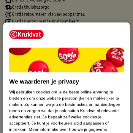
Binnen 1 werkdag verstuurd
Gratis thuisbezorgd
Gratis retourneren via verkooppartner.
Gratis punten met je Kruidvat kaart
Over dit product
Productinformatie
We waarderen je privacy
Etiketinformatie
Wij gebruiken cookies om je de beste online ervaring te
bieden en om onze website persoonlijker en makkelijker te
maken.
Zo kunnen we jou de beste acties en aanbiedingen
Nature Impact Score
tonen en zorgen we dat je ook buiten Kruidvat.nl relevante
advertenties ziet.
Je bepaalt zelf welke cookies je
Dit product heeft (nog) geen Nature
accepteert.
Je kunt je voorkeuren altijd aanpassen of
Impact Score.
intrekken.
Meer informatie over hoe we je gegevens
Meer informatie