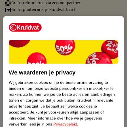
Gratis retourneren via verkooppartner.
Gratis punten met je Kruidvat kaart
Over dit product
Productinformatie
We waarderen je privacy
Etiketinformatie
Wij gebruiken cookies om je de beste online ervaring te
bieden en om onze website persoonlijker en makkelijker te
Nature Impact Score
maken.
Zo kunnen we jou de beste acties en aanbiedingen
tonen en zorgen we dat je ook buiten Kruidvat.nl relevante
Dit product heeft (nog) geen Nature
advertenties ziet.
Je bepaalt zelf welke cookies je
Impact Score.
accepteert.
Je kunt je voorkeuren altijd aanpassen of
Meer informatie
intrekken.
Meer informatie over hoe we je gegevens
verwerken lees je in ons
Privacybeleid
.