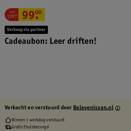
van
99
.
00
139
.
00
Verkoop via partner
Cadeaubon: Leer driften!
Verkocht en verstuurd door
Belevenissen.nl
Binnen 1 werkdag verstuurd
Gratis thuisbezorgd