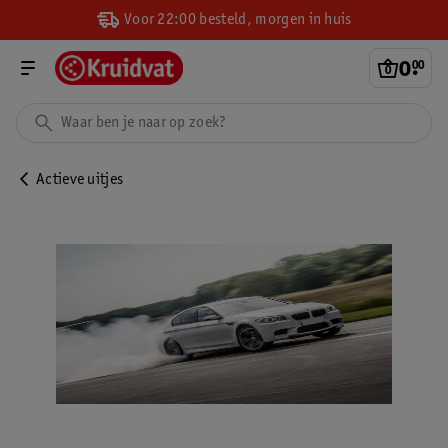
Voor 22:00 besteld, morgen in huis
0
.
00
Actieve uitjes