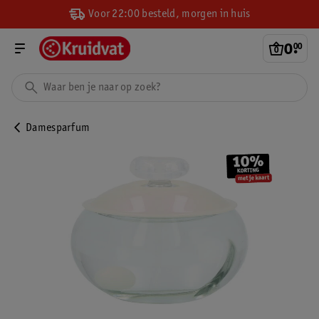
Voor 22:00 besteld, morgen in huis
0
.
00
Damesparfum