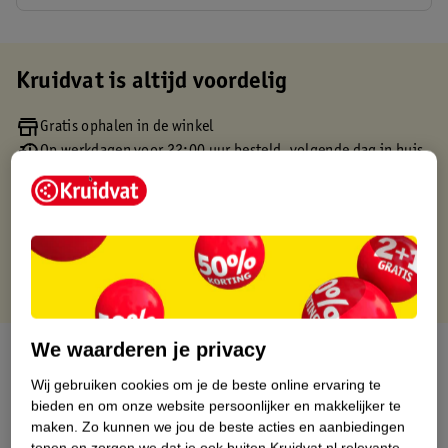
Kruidvat is altijd voordelig
Gratis ophalen in de winkel
Op werkdagen voor 22:00 uur besteld, volgende dag in huis
Gratis thuisbezorgd vanaf 50.00
Gratis retourneren binnen 30 dagen
Gratis punten met je Kruidvat kaart
We waarderen je privacy
Over dit product
Wij gebruiken cookies om je de beste online ervaring te
Productinformatie
bieden en om onze website persoonlijker en makkelijker te
maken.
Zo kunnen we jou de beste acties en aanbiedingen
tonen en zorgen we dat je ook buiten Kruidvat.nl relevante