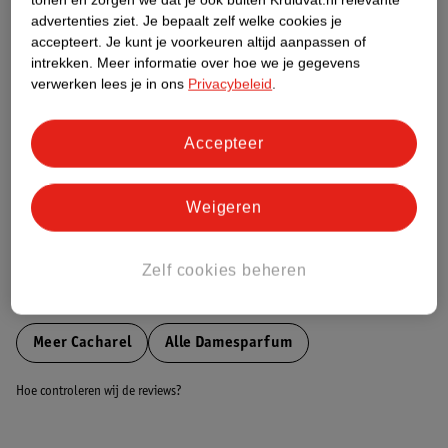
Etiketinformatie
advertenties ziet.
Je bepaalt zelf welke cookies je
accepteert.
Je kunt je voorkeuren altijd aanpassen of
intrekken.
Meer informatie over hoe we je gegevens
Nature Impact Score
verwerken lees je in ons
Privacybeleid
.
Dit product heeft (nog) geen Nature
Impact Score.
Accepteer
Meer informatie
Weigeren
Bestel & Bezorginformatie
Zelf cookies beheren
Bekijk ook
Meer
Cacharel
Alle Damesparfum
Hoe controleren wij de reviews?