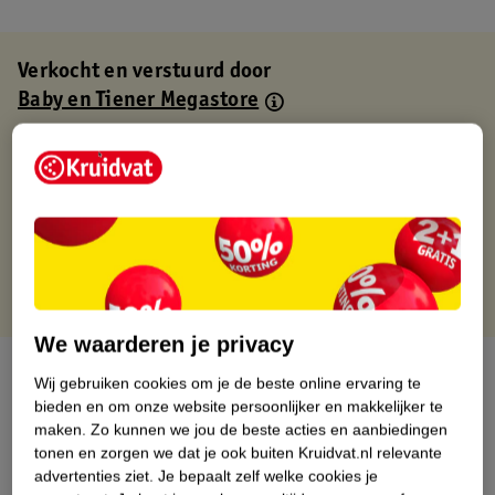
Verkocht en verstuurd door
Baby en Tiener Megastore
Binnen 1 werkdag verstuurd
Gratis thuisbezorgd
Gratis retourneren via verkooppartner.
Gratis punten met je Kruidvat kaart
We waarderen je privacy
Over dit product
Wij gebruiken cookies om je de beste online ervaring te
bieden en om onze website persoonlijker en makkelijker te
Productinformatie
maken.
Zo kunnen we jou de beste acties en aanbiedingen
tonen en zorgen we dat je ook buiten Kruidvat.nl relevante
advertenties ziet.
Je bepaalt zelf welke cookies je
Nature Impact Score