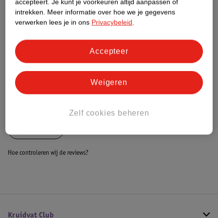
accepteert.
Je kunt je voorkeuren altijd aanpassen of
Dit product heeft (nog) geen Nature
intrekken.
Meer informatie over hoe we je gegevens
Impact Score.
verwerken lees je in ons
Privacybeleid
.
Meer informatie
Accepteer
Bestel & Bezorginformatie
Weigeren
Bekijk ook
Zelf cookies beheren
Alle Wiegen
Hoe controleren wij de reviews?
Kruidvat Club