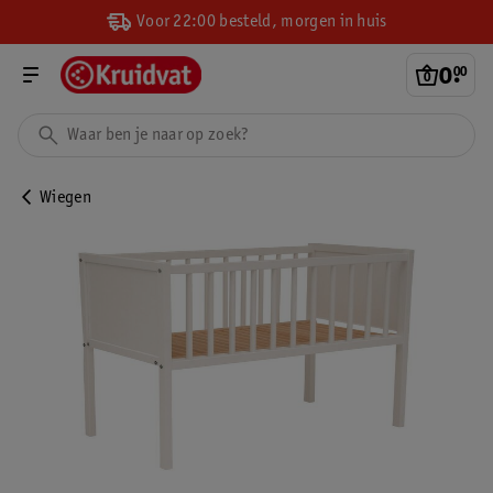
Voor 22:00 besteld, morgen in huis
0
.
00
Wiegen