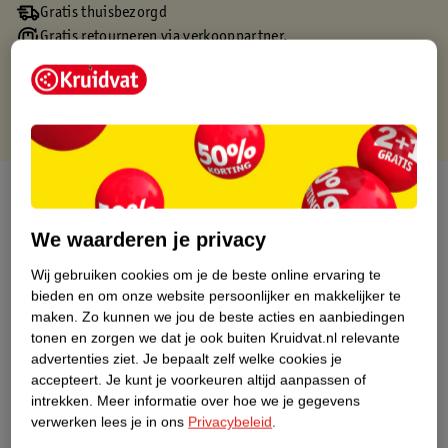
Gratis thuisbezorgd
Gratis retourneren via verkooppartner.
Gratis punten met je Kruidvat kaart
Over dit product
Productinformatie
We waarderen je privacy
Wij gebruiken cookies om je de beste online ervaring te
Nature Impact Score
bieden en om onze website persoonlijker en makkelijker te
maken.
Zo kunnen we jou de beste acties en aanbiedingen
Dit product heeft (nog) geen Nature
tonen en zorgen we dat je ook buiten Kruidvat.nl relevante
Impact Score.
advertenties ziet.
Je bepaalt zelf welke cookies je
Meer informatie
accepteert.
Je kunt je voorkeuren altijd aanpassen of
intrekken.
Meer informatie over hoe we je gegevens
verwerken lees je in ons
Privacybeleid
.