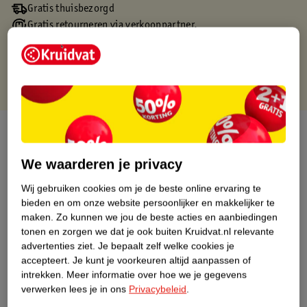
Gratis thuisbezorgd
Gratis retourneren via verkooppartner.
Gratis punten met je Kruidvat kaart
Over dit product
Productinformatie
We waarderen je privacy
Wij gebruiken cookies om je de beste online ervaring te
Nature Impact Score
bieden en om onze website persoonlijker en makkelijker te
maken.
Zo kunnen we jou de beste acties en aanbiedingen
Dit product heeft (nog) geen Nature
tonen en zorgen we dat je ook buiten Kruidvat.nl relevante
Impact Score.
advertenties ziet.
Je bepaalt zelf welke cookies je
Meer informatie
accepteert.
Je kunt je voorkeuren altijd aanpassen of
intrekken.
Meer informatie over hoe we je gegevens
verwerken lees je in ons
Privacybeleid
.