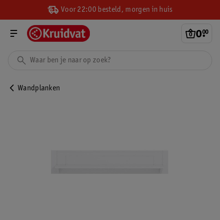
Voor 22:00 besteld, morgen in huis
0
.
00
Wandplanken