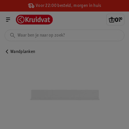
Voor 22:00 besteld, morgen in huis
0
.
00
Wandplanken