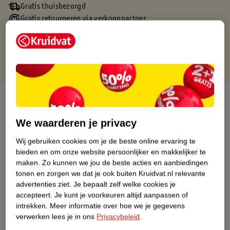
Gratis thuisbezorgd
Gratis retourneren via verkooppartner.
Gratis punten met je Kruidvat kaart
Over dit product
Productinformatie
We waarderen je privacy
Wij gebruiken cookies om je de beste online ervaring te
Nature Impact Score
bieden en om onze website persoonlijker en makkelijker te
maken.
Zo kunnen we jou de beste acties en aanbiedingen
Dit product heeft (nog) geen Nature
tonen en zorgen we dat je ook buiten Kruidvat.nl relevante
Impact Score.
advertenties ziet.
Je bepaalt zelf welke cookies je
Meer informatie
accepteert.
Je kunt je voorkeuren altijd aanpassen of
intrekken.
Meer informatie over hoe we je gegevens
verwerken lees je in ons
Privacybeleid
.