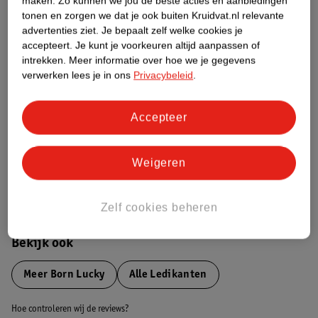
maken.
Zo kunnen we jou de beste acties en aanbiedingen
tonen en zorgen we dat je ook buiten Kruidvat.nl relevante
advertenties ziet.
Je bepaalt zelf welke cookies je
Etiketinformatie
accepteert.
Je kunt je voorkeuren altijd aanpassen of
intrekken.
Meer informatie over hoe we je gegevens
verwerken lees je in ons
Privacybeleid
.
Nature Impact Score
Dit product heeft (nog) geen Nature
Accepteer
Impact Score.
Meer informatie
Weigeren
Bestel & Bezorginformatie
Zelf cookies beheren
Bekijk ook
Meer
Born Lucky
Alle Ledikanten
Hoe controleren wij de reviews?