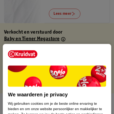
Lees meer
Verkocht en verstuurd door
Baby en Tiener Megastore
Binnen 1 werkdag verstuurd
Gratis thuisbezorgd
Gratis retourneren via verkooppartner.
Gratis punten met je Kruidvat kaart
We waarderen je privacy
Over dit product
Wij gebruiken cookies om je de beste online ervaring te
bieden en om onze website persoonlijker en makkelijker te
Productinformatie