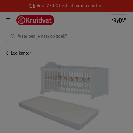
Voor 22:00 besteld, morgen in huis
0
.
00
Ledikanten