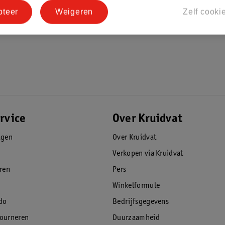
pteer
Weigeren
Zelf cooki
rvice
Over Kruidvat
agen
Over Kruidvat
Verkopen via Kruidvat
eren
Pers
Winkelformule
do
Bedrijfsgegevens
tourneren
Duurzaamheid