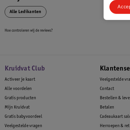
Bedbodem is verstelbaar in hoogte
Acce
Matras is los verkrijgbaar
Alle Ledikanten
EAN code:8720289203177
Hoe controleren wij de reviews?
Kruidvat Club
Klantense
Activeer je kaart
Veelgestelde vr
Alle voordelen
Contact
Gratis producten
Bestellen & lev
Mijn Kruidvat
Betalen
Gratis babyvoordeel
Cadeaukaart sal
Veelgestelde vragen
Herroepen & re