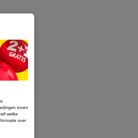
te
iedingen tonen
zelf welke
formatie over