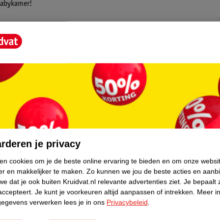
e babykamer!
het bedje vanaf de geboorte van je kindje
 voorover te hoeven bukken. Zodra je kindje
t bedje naar beneden worden geplaatst. Zo
core.
rderen je privacy
ken cookies om je de beste online ervaring te bieden en om onze websi
er en makkelijker te maken.
Zo kunnen we jou de beste acties en aanb
e dat je ook buiten Kruidvat.nl relevante advertenties ziet.
Je bepaalt 
accepteert.
Je kunt je voorkeuren altijd aanpassen of intrekken.
Meer in
gegevens verwerken lees je in ons
Privacybeleid
.