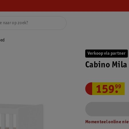
Bed
Verkoop via partner
Cabino Mila
159
.
99
Momenteel online nie