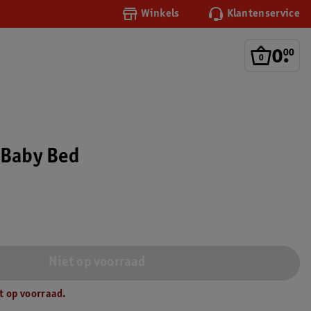
Winkels
Klantenservice
0
.
00
 Baby Bed
Niet op voorraad
t op voorraad.