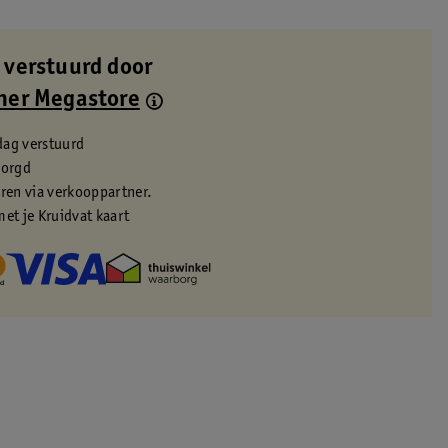
 verstuurd door
ner Megastore
dag verstuurd
zorgd
eren via verkooppartner.
met je Kruidvat kaart