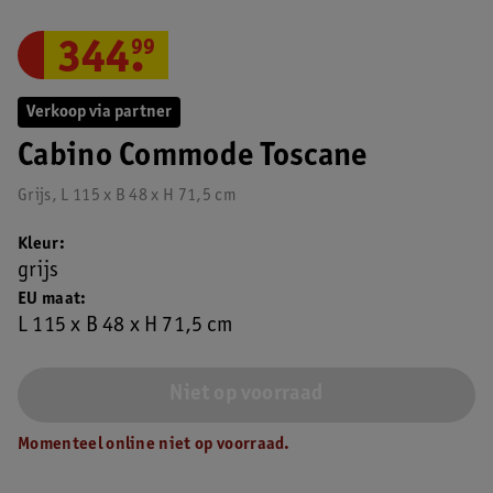
344
.
99
Verkoop via partner
Cabino Commode Toscane
Grijs, L 115 x B 48 x H 71,5 cm
Kleur
grijs
EU maat
L 115 x B 48 x H 71,5 cm
Niet op voorraad
Momenteel online niet op voorraad.