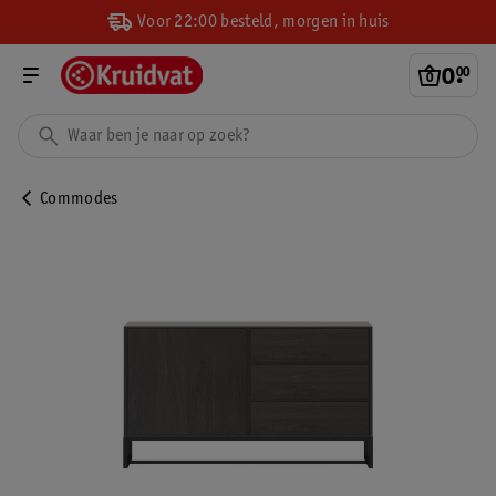
Voor 22:00 besteld, morgen in huis
0
.
00
Commodes