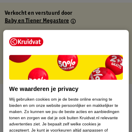
Verkocht en verstuurd door
Baby en Tiener Megastore
Binnen 1 werkdag verstuurd
Gratis thuisbezorgd
Gratis retourneren via verkooppartner.
Gratis punten met je Kruidvat kaart
We waarderen je privacy
Over dit product
Wij gebruiken cookies om je de beste online ervaring te
bieden en om onze website persoonlijker en makkelijker te
Productinformatie
maken.
Zo kunnen we jou de beste acties en aanbiedingen
tonen en zorgen we dat je ook buiten Kruidvat.nl relevante
Nature Impact Score
advertenties ziet.
Je bepaalt zelf welke cookies je
accepteert.
Je kunt je voorkeuren altijd aanpassen of