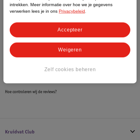
Dit product heeft (nog) geen Nature
intrekken.
Meer informatie over hoe we je gegevens
Impact Score.
verwerken lees je in ons
Privacybeleid
.
Meer informatie
Accepteer
Bestel & Bezorginformatie
Weigeren
Bekijk ook
Zelf cookies beheren
Alle Commodes
Hoe controleren wij de reviews?
Kruidvat Club