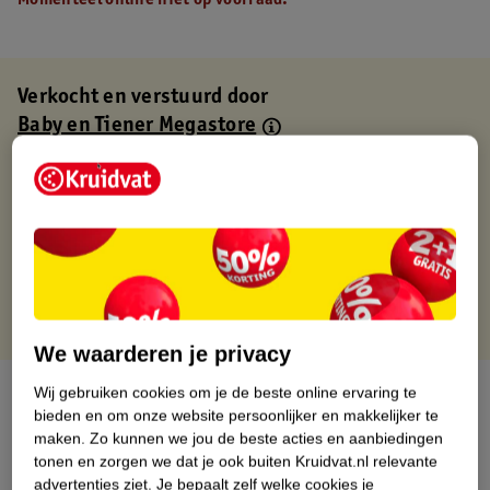
Momenteel online niet op voorraad.
Verkocht en verstuurd door
Baby en Tiener Megastore
Binnen 1 werkdag verstuurd
Gratis thuisbezorgd
Gratis retourneren via verkooppartner.
Gratis punten met je Kruidvat kaart
We waarderen je privacy
Over dit product
Wij gebruiken cookies om je de beste online ervaring te
bieden en om onze website persoonlijker en makkelijker te
maken.
Zo kunnen we jou de beste acties en aanbiedingen
Productinformatie
tonen en zorgen we dat je ook buiten Kruidvat.nl relevante
advertenties ziet.
Je bepaalt zelf welke cookies je