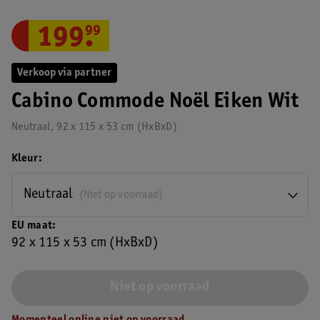
199
.
99
Verkoop via partner
Cabino Commode Noël Eiken Wit
Neutraal, 92 x 115 x 53 cm (HxBxD)
Kleur
Neutraal
(Niet op voorraad)
EU maat
92 x 115 x 53 cm (HxBxD)
Niet op voorraad