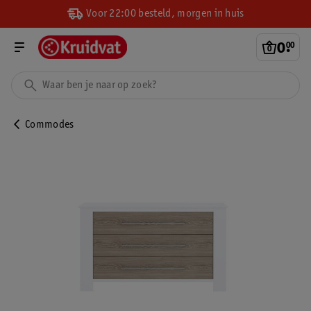
Voor 22:00 besteld, morgen in huis
0
.
00
Commodes