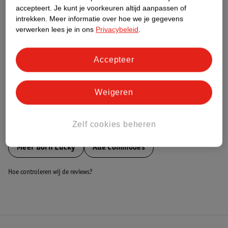
Nature Impact Score
accepteert.
Je kunt je voorkeuren altijd aanpassen of
intrekken.
Meer informatie over hoe we je gegevens
Dit product heeft (nog) geen Nature
verwerken lees je in ons
Privacybeleid
.
Impact Score.
Meer informatie
Accepteer
Bestel & Bezorginformatie
Weigeren
Zelf cookies beheren
Bekijk ook
Meer
Born Lucky
Alle Commodes
Hoe controleren wij de reviews?