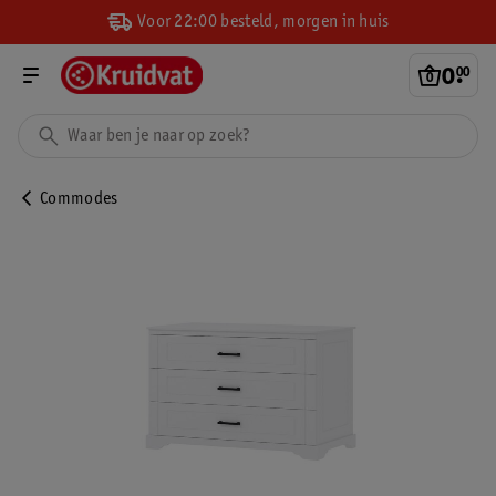
Voor 22:00 besteld, morgen in huis
0
.
00
Commodes