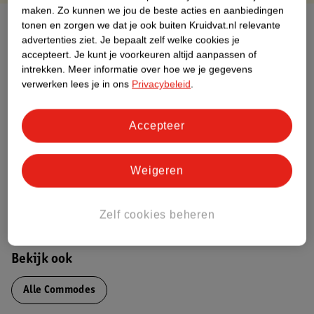
maken.
Zo kunnen we jou de beste acties en aanbiedingen
Over dit product
tonen en zorgen we dat je ook buiten Kruidvat.nl relevante
advertenties ziet.
Je bepaalt zelf welke cookies je
accepteert.
Je kunt je voorkeuren altijd aanpassen of
Productinformatie
intrekken.
Meer informatie over hoe we je gegevens
verwerken lees je in ons
Privacybeleid
.
Nature Impact Score
Dit product heeft (nog) geen Nature
Accepteer
Impact Score.
Meer informatie
Weigeren
Bestel & Bezorginformatie
Zelf cookies beheren
Bekijk ook
Alle Commodes