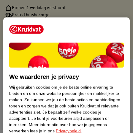
Binnen 1 werkdag verstuurd
Gratis thuisbezorgd
Gratis retourneren via verkooppartner.
Gratis punten met je Kruidvat kaart
Over dit product
We waarderen je privacy
Productinformatie
Wij gebruiken cookies om je de beste online ervaring te
bieden en om onze website persoonlijker en makkelijker te
Nature Impact Score
maken.
Zo kunnen we jou de beste acties en aanbiedingen
tonen en zorgen we dat je ook buiten Kruidvat.nl relevante
Dit product heeft (nog) geen Nature
advertenties ziet.
Je bepaalt zelf welke cookies je
Impact Score.
accepteert.
Je kunt je voorkeuren altijd aanpassen of
Meer informatie
intrekken.
Meer informatie over hoe we je gegevens
verwerken lees je in ons
Privacybeleid
.