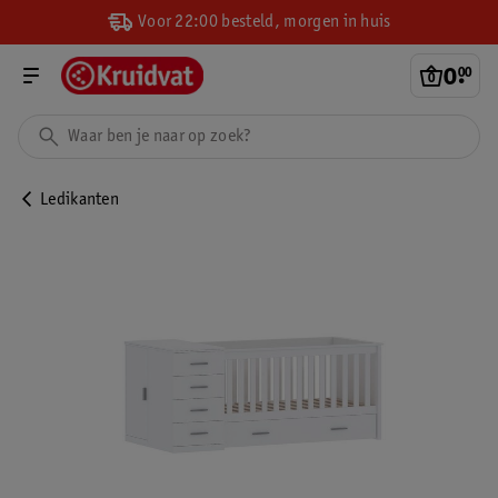
Voor 22:00 besteld, morgen in huis
0
.
00
Ledikanten