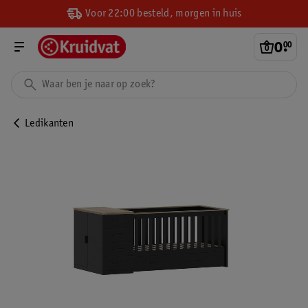
Voor 22:00 besteld, morgen in huis
0
.
00
Ledikanten