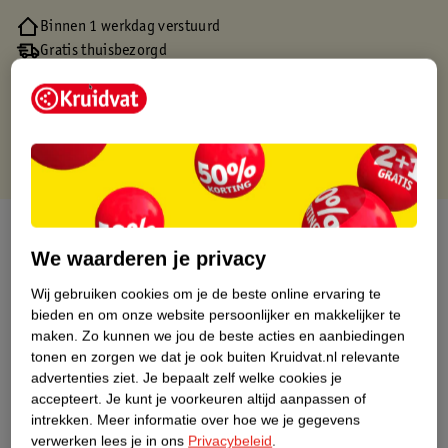
Binnen 1 werkdag verstuurd
Gratis thuisbezorgd
Gratis retourneren via verkooppartner.
Gratis punten met je Kruidvat kaart
Over dit product
We waarderen je privacy
Productinformatie
Wij gebruiken cookies om je de beste online ervaring te
bieden en om onze website persoonlijker en makkelijker te
Nature Impact Score
maken.
Zo kunnen we jou de beste acties en aanbiedingen
tonen en zorgen we dat je ook buiten Kruidvat.nl relevante
Dit product heeft (nog) geen Nature
advertenties ziet.
Je bepaalt zelf welke cookies je
Impact Score.
accepteert.
Je kunt je voorkeuren altijd aanpassen of
Meer informatie
intrekken.
Meer informatie over hoe we je gegevens
verwerken lees je in ons
Privacybeleid
.