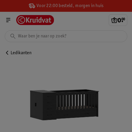
Voor 22:00 besteld, morgen in huis
0
.
00
Ledikanten