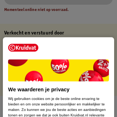
Momenteel online niet op voorraad.
Verkocht en verstuurd door
Baby en Tiener Megastore
Binnen 1 werkdag verstuurd
Gratis thuisbezorgd
Gratis retourneren via verkooppartner.
Gratis punten met je Kruidvat kaart
We waarderen je privacy
Wij gebruiken cookies om je de beste online ervaring te
Over dit product
bieden en om onze website persoonlijker en makkelijker te
maken.
Zo kunnen we jou de beste acties en aanbiedingen
tonen en zorgen we dat je ook buiten Kruidvat.nl relevante
Productinformatie