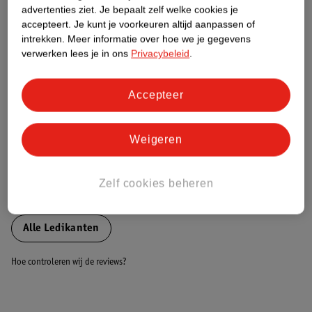
advertenties ziet.
Je bepaalt zelf welke cookies je
accepteert.
Je kunt je voorkeuren altijd aanpassen of
Nature Impact Score
intrekken.
Meer informatie over hoe we je gegevens
verwerken lees je in ons
Privacybeleid
.
Dit product heeft (nog) geen Nature
Impact Score.
Meer informatie
Accepteer
Weigeren
Bestel & Bezorginformatie
Zelf cookies beheren
Bekijk ook
Alle Ledikanten
Hoe controleren wij de reviews?