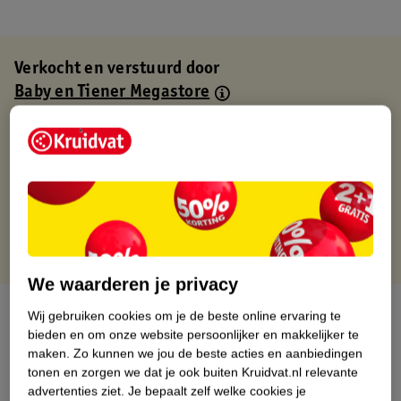
Verkocht en verstuurd door
Baby en Tiener Megastore
Binnen 1 werkdag verstuurd
Gratis thuisbezorgd
Gratis retourneren via verkooppartner.
Gratis punten met je Kruidvat kaart
We waarderen je privacy
Over dit product
Wij gebruiken cookies om je de beste online ervaring te
bieden en om onze website persoonlijker en makkelijker te
Productinformatie
maken.
Zo kunnen we jou de beste acties en aanbiedingen
tonen en zorgen we dat je ook buiten Kruidvat.nl relevante
advertenties ziet.
Je bepaalt zelf welke cookies je