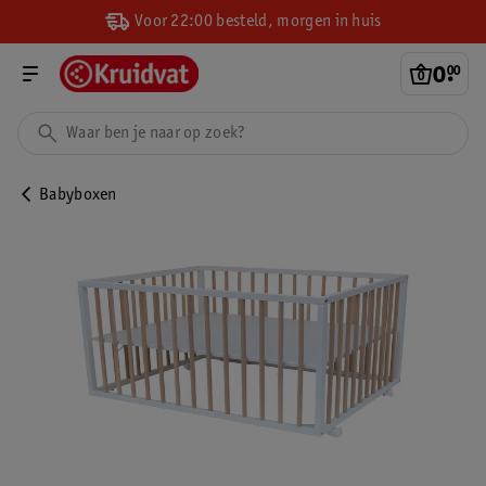
Voor 22:00 besteld, morgen in huis
0
.
00
Babyboxen