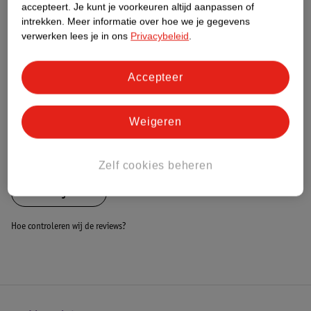
Nature Impact Score
accepteert.
Je kunt je voorkeuren altijd aanpassen of
intrekken.
Meer informatie over hoe we je gegevens
Dit product heeft (nog) geen Nature
verwerken lees je in ons
Privacybeleid
.
Impact Score.
Meer informatie
Accepteer
Bestel & Bezorginformatie
Weigeren
Bekijk ook
Zelf cookies beheren
Alle Babyboxen
Hoe controleren wij de reviews?