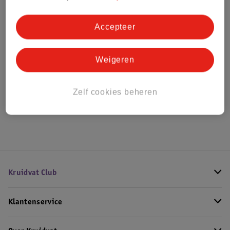
Bestel & Bezorginformatie
Accepteer
Bekijk ook
Weigeren
Meer
Born Lucky
Alle Ledikanten
Zelf cookies beheren
Hoe controleren wij de reviews?
Kruidvat Club
Klantenservice