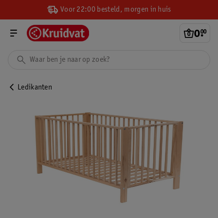
Voor 22:00 besteld, morgen in huis
0
.
00
Ledikanten