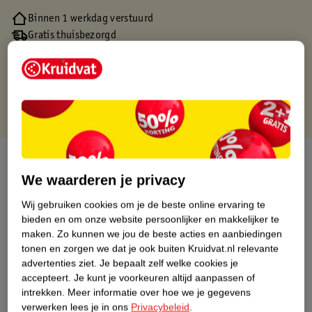
Binnen 1 werkdag verstuurd
Gratis thuisbezorgd
Gratis retourneren via verkooppartner.
Gratis punten met je Kruidvat kaart
Over dit product
We waarderen je privacy
Productinformatie
Wij gebruiken cookies om je de beste online ervaring te
bieden en om onze website persoonlijker en makkelijker te
Nature Impact Score
maken.
Zo kunnen we jou de beste acties en aanbiedingen
tonen en zorgen we dat je ook buiten Kruidvat.nl relevante
Dit product heeft (nog) geen Nature
advertenties ziet.
Je bepaalt zelf welke cookies je
Impact Score.
accepteert.
Je kunt je voorkeuren altijd aanpassen of
Meer informatie
intrekken.
Meer informatie over hoe we je gegevens
verwerken lees je in ons
Privacybeleid
.