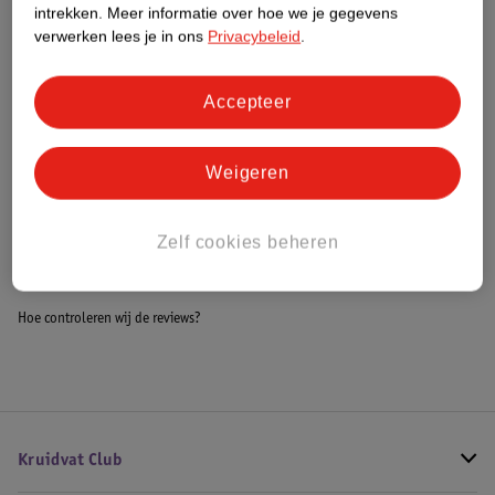
intrekken.
Meer informatie over hoe we je gegevens
Impact Score.
verwerken lees je in ons
Privacybeleid
.
Meer informatie
Accepteer
Bestel & Bezorginformatie
Weigeren
Bekijk ook
Zelf cookies beheren
Alle Buggy's
Hoe controleren wij de reviews?
Kruidvat Club