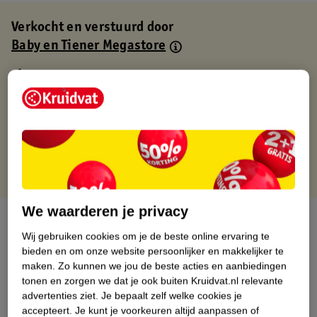
Verkocht en verstuurd door
Baby en Tiener Megastore
Binnen 1 werkdag verstuurd
Gratis thuisbezorgd
Gratis retourneren via verkooppartner.
Gratis punten met je Kruidvat kaart
We waarderen je privacy
Over dit product
Wij gebruiken cookies om je de beste online ervaring te
Productinformatie
bieden en om onze website persoonlijker en makkelijker te
maken.
Zo kunnen we jou de beste acties en aanbiedingen
tonen en zorgen we dat je ook buiten Kruidvat.nl relevante
Nature Impact Score
advertenties ziet.
Je bepaalt zelf welke cookies je
accepteert.
Je kunt je voorkeuren altijd aanpassen of
Dit product heeft (nog) geen Nature