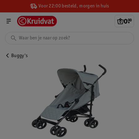
Voor 22:00 besteld, morgen in huis
0
.
00
Buggy's