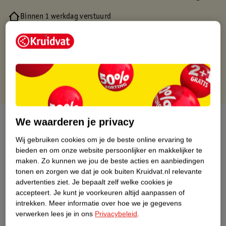
Binnen 1 werkdag verstuurd
Gratis thuisbezorgd
Gratis retourneren via verkooppartner.
Gratis punten met je Kruidvat kaart
Over dit product
We waarderen je privacy
Wij gebruiken cookies om je de beste online ervaring te
Productinformatie
bieden en om onze website persoonlijker en makkelijker te
maken.
Zo kunnen we jou de beste acties en aanbiedingen
Nature Impact Score
tonen en zorgen we dat je ook buiten Kruidvat.nl relevante
advertenties ziet.
Je bepaalt zelf welke cookies je
Dit product heeft (nog) geen Nature
accepteert.
Je kunt je voorkeuren altijd aanpassen of
Impact Score.
intrekken.
Meer informatie over hoe we je gegevens
Meer informatie
verwerken lees je in ons
Privacybeleid
.