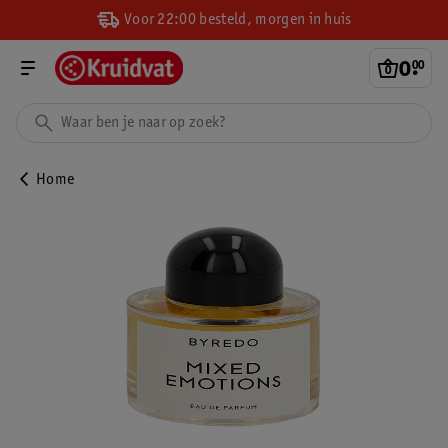
Voor 22:00 besteld, morgen in huis
0
.
00
Home