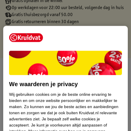
Gratis ophalen in de winkel
Op werkdagen voor 22:00 uur besteld, volgende dag in huis
Gratis thuisbezorgd vanaf 50.00
Gratis retourneren binnen 30 dagen
Gratis punten met je Kruidvat kaart
Over dit product
Productinformatie
We waarderen je privacy
Wij gebruiken cookies om je de beste online ervaring te
Etiketinformatie
bieden en om onze website persoonlijker en makkelijker te
maken.
Zo kunnen we jou de beste acties en aanbiedingen
tonen en zorgen we dat je ook buiten Kruidvat.nl relevante
Nature Impact Score
advertenties ziet.
Je bepaalt zelf welke cookies je
Dit product heeft (nog) geen Nature
accepteert.
Je kunt je voorkeuren altijd aanpassen of
Impact Score.