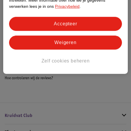
intrekken.
Meer informatie over hoe we je gegevens
Meer informatie
verwerken lees je in ons
Privacybeleid
.
Accepteer
Bestel & Bezorginformatie
Weigeren
Bekijk ook
Zelf cookies beheren
Meer
Bye bye blemish
Alle Reinigingstonic
Hoe controleren wij de reviews?
Kruidvat Club