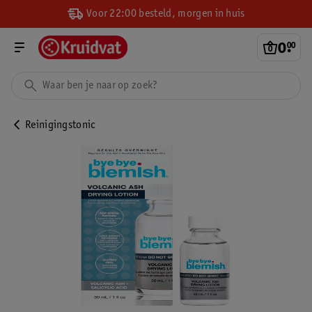
Voor 22:00 besteld, morgen in huis
0
.
00
Reinigingstonic