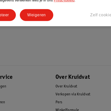
gegevens verwerken lees je in ons
Privacybeleid
.
pteer
Weigeren
Zelf cooki
 geval je ze even niet nodig hebt. Tot slot
zuiger en makkelijk af te nemen met een
ken: 14x28x9cm en 6 vakken: 15x29x9cm
rvice
Over Kruidvat
agen
Over Kruidvat
Verkopen via Kruidvat
eren
Pers
Winkelformule