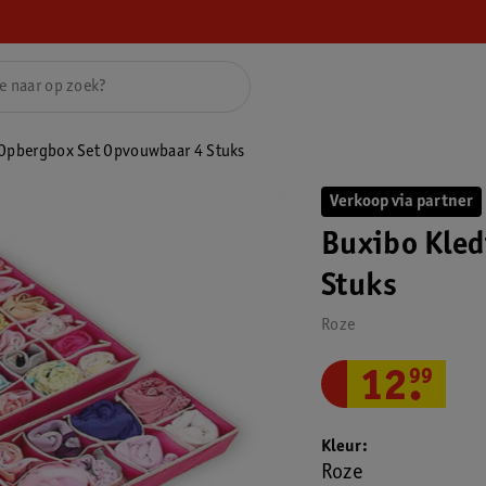
 Opbergbox Set Opvouwbaar 4 Stuks
Verkoop via partner
Buxibo Kled
Stuks
Roze
12
.
99
Kleur
Roze