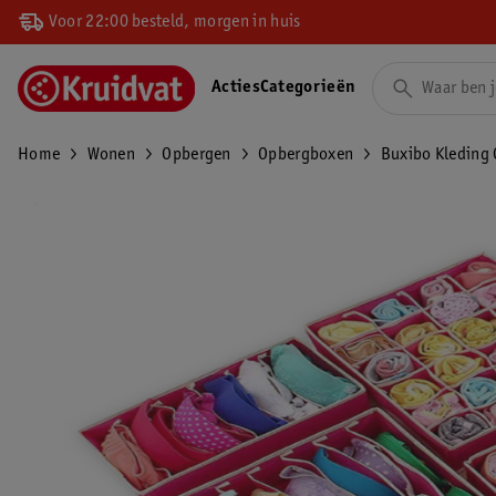
Voor 22:00 besteld, morgen in huis
Acties
Categorieën
Home
Wonen
Opbergen
Opbergboxen
Buxibo Kleding