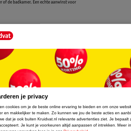
er of de badkamer. Een echte aanwinst voor
ijwel iedere (open)kast en/of onderin een
core.
is. Zie de afmetingen bij de afbeeldingen.
rderen je privacy
ken cookies om je de beste online ervaring te bieden en om onze websi
ode-accessoires. Ook zijn de organizers
er en makkelijker te maken.
Zo kunnen we jou de beste acties en aanb
t zijn ze praktisch voor speelgoed, boeken,
e dat je ook buiten Kruidvat.nl relevante advertenties ziet.
Je bepaalt 
ren. Deze organizers bieden voor elk
accepteert.
Je kunt je voorkeuren altijd aanpassen of intrekken.
Meer in