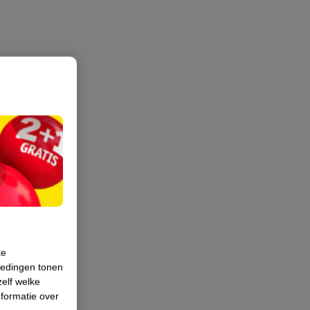
te
iedingen tonen
zelf welke
formatie over