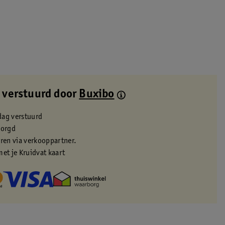
 verstuurd door
Buxibo
dag verstuurd
zorgd
eren via verkooppartner.
met je Kruidvat kaart