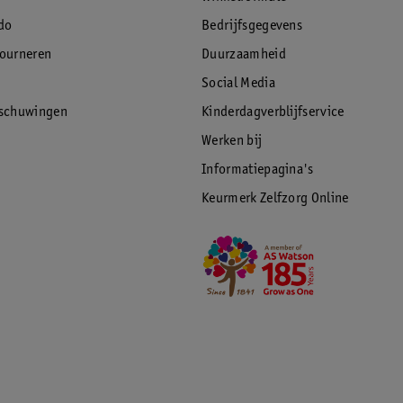
do
Bedrijfsgegevens
tourneren
Duurzaamheid
Social Media
fzuiger en daarnaast af te nemen met een
rschuwingen
Kinderdagverblijfservice
Werken bij
Informatiepagina's
Keurmerk Zelfzorg Online