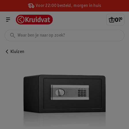
Voor 22:00 besteld, morgen in huis
0
.
00
Kluizen