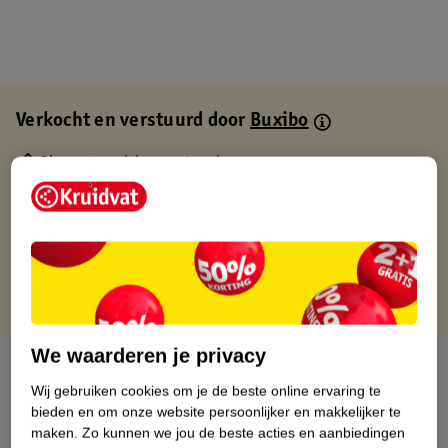
Verkocht en verstuurd door
Buxibo
Binnen 1 werkdag verstuurd
Gratis thuisbezorgd
Gratis retourneren via verkooppartner.
Gratis punten met je Kruidvat kaart
We waarderen je privacy
Over dit product
Wij gebruiken cookies om je de beste online ervaring te
Productinformatie
bieden en om onze website persoonlijker en makkelijker te
maken.
Zo kunnen we jou de beste acties en aanbiedingen