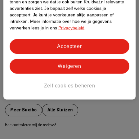
tonen en zorgen we dat je ook buiten Kruidvat.nl relevante
Etiketinformatie
advertenties ziet.
Je bepaalt zelf welke cookies je
accepteert.
Je kunt je voorkeuren altijd aanpassen of
intrekken.
Meer informatie over hoe we je gegevens
Nature Impact Score
verwerken lees je in ons
Privacybeleid
.
Dit product heeft (nog) geen Nature
Impact Score.
Accepteer
Meer informatie
Weigeren
Bestel & Bezorginformatie
Zelf cookies beheren
Bekijk ook
Meer
Buxibo
Alle Kluizen
Hoe controleren wij de reviews?