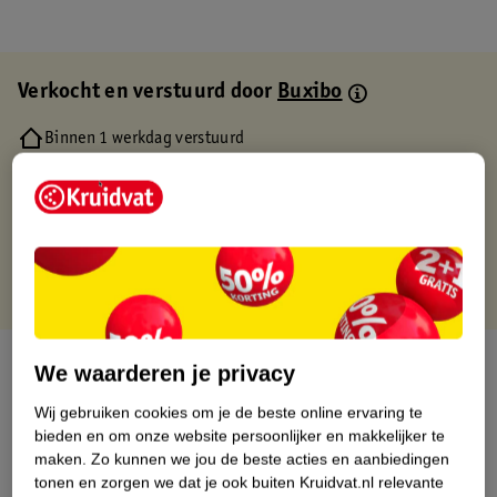
Verkocht en verstuurd door
Buxibo
Binnen 1 werkdag verstuurd
Gratis thuisbezorgd
Gratis retourneren via verkooppartner.
Gratis punten met je Kruidvat kaart
Over dit product
We waarderen je privacy
Wij gebruiken cookies om je de beste online ervaring te
Productinformatie
bieden en om onze website persoonlijker en makkelijker te
maken.
Zo kunnen we jou de beste acties en aanbiedingen
Etiketinformatie
tonen en zorgen we dat je ook buiten Kruidvat.nl relevante