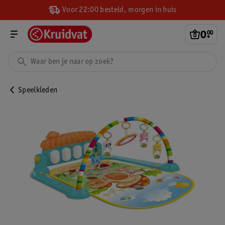
Voor 22:00 besteld, morgen in huis
0
.
00
Speelkleden