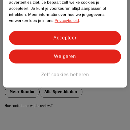
advertenties ziet.
Je bepaalt zelf welke cookies je
accepteert.
Je kunt je voorkeuren altijd aanpassen of
Nature Impact Score
intrekken.
Meer informatie over hoe we je gegevens
verwerken lees je in ons
Privacybeleid
.
Dit product heeft (nog) geen Nature
Impact Score.
Meer informatie
Accepteer
Weigeren
Bestel & Bezorginformatie
Zelf cookies beheren
Bekijk ook
Meer
Buxibo
Alle Speelkleden
Hoe controleren wij de reviews?